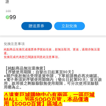
證
100
99
贈送票券
立刻兌換
兌換注意事項
純點商品兌換完成後票券序號始生效，恕無法取消、更改，過期亦無法退
還。
兌換完成代表您已閱讀並同意此注意事項。
【純點商品無法退換貨】
【序號使用期限：自發出日起算至90天】
●歸戶後恕無法受理退貨申請，下單前請務必再次確認。
●電子券須於序號使用期限內（發出日起算90天）首次啟
用，啟用後之剩餘餘額無使用期限，可分次使用至餘額
用罄為止。
⚠遠東巨城購物中心有兩區，一區巨城
MALL，另區SOGO百貨，本品僅適
用【SOGO百貨】區域⚠