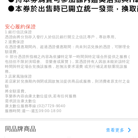
安心履約保證
1.銀行信託保證
憑證由將分別存入發行人於信託銀行開立之信託專戶，專款專用。
2.退費保證
在憑證優惠期間內、超過憑證優惠期間：尚未到店兌換的憑證，可辦理全
額退費。
※ 部分憑證所指稱之內容為依據特定單一時間與特定場合所提供之服務 (
包括但不限於演唱會、 音樂會或展覽 )，當憑證持有人因故未能於該特定
時間與特定場合兌換該服務，恕無法要求退費 或另行補足差額重現該服
務。
3.店家風險保證
若店家於兌換期內倒閉或因故無法提供商品或服務，則消費者原支付之金
額
將全額退費。
享樂券內容由康太數位提供,若有任何服務
需求請洽康太數位
康太數位服務專線:(02)7729-9040
服務時間:週一-週五09:00-18:00
同品牌商品
查看更多