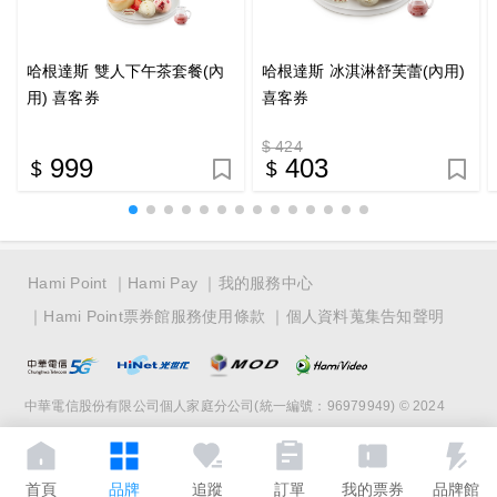
哈根達斯 雙人下午茶套餐(內
哈根達斯 冰淇淋舒芙蕾(內用)
用) 喜客券
喜客券
$ 424
999
403
Hami Point
Hami Pay
我的服務中心
Hami Point票券館服務使用條款
個人資料蒐集告知聲明
中華電信股份有限公司個人家庭分公司(統一編號：96979949) © 2024
首頁
品牌
追蹤
訂單
我的票券
品牌館