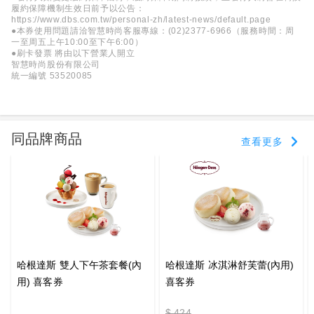
履約保障機制生效日前予以公告：
https://www.dbs.com.tw/personal-zh/latest-news/default.page
●本券使用問題請洽智慧時尚客服專線：(02)2377-6966（服務時間：周
一至周五上午10:00至下午6:00）
●刷卡發票 將由以下營業人開立
智慧時尚股份有限公司
統一編號 53520085
同品牌商品
查看更多
哈根達斯 雙人下午茶套餐(內
哈根達斯 冰淇淋舒芙蕾(內用)
用) 喜客券
喜客券
$ 424