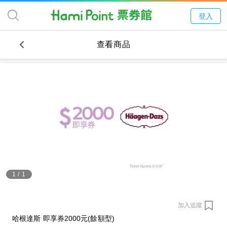
登入
查看商品
1
/
1
加入追蹤
哈根達斯 即享券2000元(餘額型)