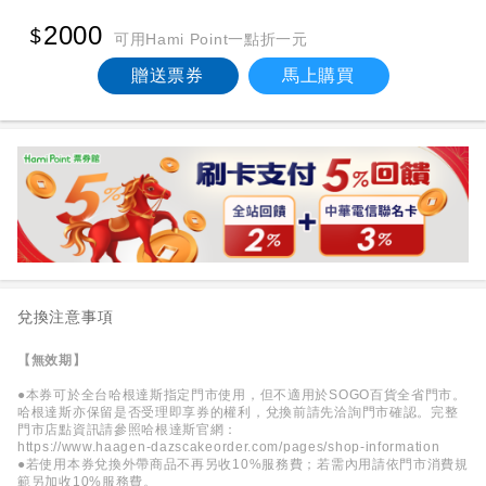
2000
可用Hami Point一點折一元
贈送票券
馬上購買
兌換注意事項
【無效期】
●本券可於全台哈根達斯指定門市使用，但不適用於SOGO百貨全省門市。
哈根達斯亦保留是否受理即享券的權利，兌換前請先洽詢門市確認。完整
門市店點資訊請參照哈根達斯官網：
https://www.haagen-dazscakeorder.com/pages/shop-information
●若使用本券兌換外帶商品不再另收10%服務費；若需內用請依門市消費規
範另加收10%服務費。