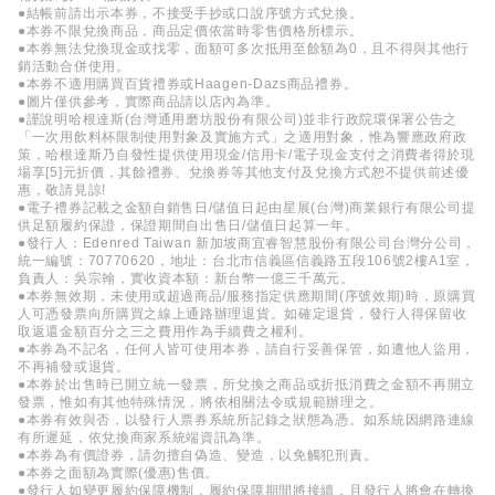
●結帳前請出示本券，不接受手抄或口說序號方式兌換。
●本券不限兌換商品，商品定價依當時零售價格所標示。
●本券無法兌換現金或找零，面額可多次抵用至餘額為0，且不得與其他行
銷活動合併使用。
●本券不適用購買百貨禮券或Haagen-Dazs商品禮券。
●圖片僅供參考，實際商品請以店內為準。
●謹說明哈根達斯(台灣通用磨坊股份有限公司)並非行政院環保署公告之
「一次用飲料杯限制使用對象及實施方式」之適用對象，惟為響應政府政
策，哈根達斯乃自發性提供使用現金/信用卡/電子現金支付之消費者得於現
場享[5]元折價，其餘禮券、兌換券等其他支付及兌換方式恕不提供前述優
惠，敬請見諒!
●電子禮券記載之金額自銷售日/儲值日起由星展(台灣)商業銀行有限公司提
供足額履約保證，保證期間自出售日/儲值日起算一年。
●發行人：Edenred Taiwan 新加坡商宜睿智慧股份有限公司台灣分公司，
統一編號：70770620，地址：台北市信義區信義路五段106號2樓A1室，
負責人：吳宗翰，實收資本額：新台幣一億三千萬元。
●本券無效期，未使用或超過商品/服務指定供應期間(序號效期)時，原購買
人可憑發票向所購買之線上通路辦理退貨。如確定退貨，發行人得保留收
取返還金額百分之三之費用作為手續費之權利。
●本券為不記名，任何人皆可使用本券，請自行妥善保管，如遭他人盜用，
不再補發或退貨。
●本券於出售時已開立統一發票，所兌換之商品或折抵消費之金額不再開立
發票，惟如有其他特殊情況，將依相關法令或規範辦理之。
●本券有效與否，以發行人票券系統所記錄之狀態為憑。如系統因網路連線
有所遲延，依兌換商家系統端資訊為準。
●本券為有價證券，請勿擅自偽造、變造，以免觸犯刑責。
●本券之面額為實際(優惠)售價。
●發行人如變更履約保障機制，履約保障期間將接續，且發行人將會在轉換