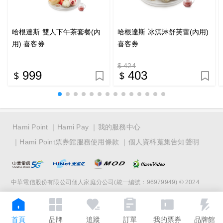
哈根達斯 雙人下午茶套餐(內
哈根達斯 冰淇淋舒芙蕾(內用)
用) 喜客券
喜客券
$ 424
999
403
Hami Point
Hami Pay
我的服務中心
Hami Point票券館服務使用條款
個人資料蒐集告知聲明
中華電信股份有限公司個人家庭分公司(統一編號：96979949) © 2024
首頁
品牌
追蹤
訂單
我的票券
品牌館