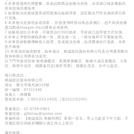
4.本券僅適用內用盤餐，其他品類商品恕無法折抵，冰淇淋口味及餐點內
容依現場供應為準。
5.如遇無法供應或遇系統問題無法核銷序號，請至鄰近門市兌換或擇日再
行兌換。
6.本券無法兌換現金或找零， 折抵使用時皆以商品原價計，恕不與其他優
惠活動或Haagen-Dazs禮券合併使用。
7.結帳前請出示本券，不接受自行列印紙本、手抄或口說序號方式兌換。
8.本券之序號與條碼具唯一性，限兌換一次，一經兌換即不可重複使用。
9.本券若經截圖傳轉他人使用，造成無法兌換，由消費者自行負責，本券
恕不補發。
10.本券請勿偽造變造，如有違法，精誠資訊股份有限公司及台灣通用磨坊
股份有限公司將依法追究。
以下門市提供兌換:敦南旗艦店、美麗華旗艦店、板橋大遠百旗艦店、大高
店、南港中信店、桃園遠百店(無舒芙蕾)、桃園台茂店、台中公益店。
發行商資訊：
精誠資訊股份有限公司
地址：臺北市瑞光路318號
統一編號：97311466
負責人：林隆奮
實收資本額：2,693,933,040元（至2021/01/05）
客服電話：02-8798-6963
客服信箱：giftshop@systex.com
客服時段：【精誠資訊 客服時間】 星期一至五，早上九點至下午六點，不
含國定假日與政府機關公佈之停止上班日
履約保障：