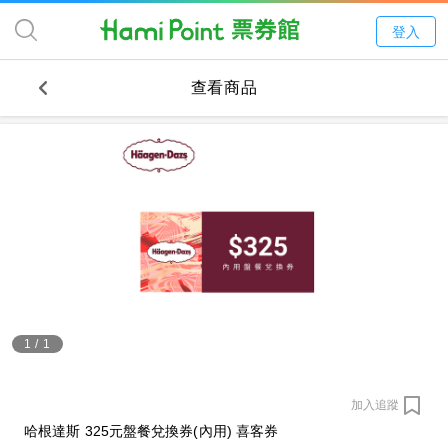
登入
查看商品
1
/
1
加入追蹤
哈根達斯 325元盤餐兌換券(內用) 喜客券