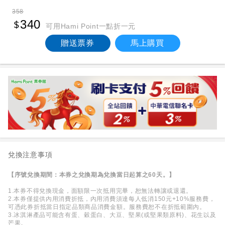
358
340
可用Hami Point一點折一元
贈送票券
馬上購買
兌換注意事項
【序號兌換期間：本券之兌換期為兌換當日起算之60天。】
1.本券不得兌換現金，面額限一次抵用完畢，恕無法轉讓或退還。
2.本券僅提供內用消費折抵，內用消費須達每人低消150元+10%服務費，
可憑此券折抵當日指定品類商品消費金額。服務費恕不在折抵範圍內。
3.冰淇淋產品可能含有蛋、穀蛋白、大豆、堅果(或堅果類原料)、花生以及
芒果。