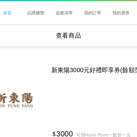
首頁
品牌總覽
追蹤清單
我的訂單
我的票券
查看商品
新東陽3000元好禮即享券(餘額
3000
可用Hami Point一點折一元