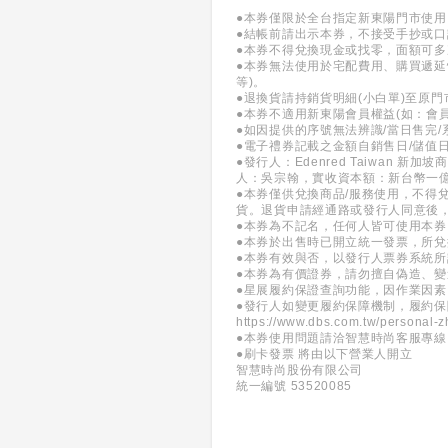
●本券僅限於全台指定新東陽門市使
●結帳前請出示本券，不接受手抄或
●本券不得兌換現金或找零，面額可多
●本券無法使用於宅配費用、購買遞延性
等)。
●退換貨請持銷貨明細(小白單)至原
●本券不適用新東陽會員權益(如：會
●如因提供的序號無法辨識/當日售完
●電子禮券記載之金額自銷售日/儲值
●發行人：Edenred Taiwan
人：吳宗翰，實收資本額：新台幣一
●本券僅供兌換商品/服務使用，不得
貨。退貨申請經通路或發行人同意後
●本券為不記名，任何人皆可使用本
●本券於出售時已開立統一發票，所
●本券有效與否，以發行人票券系統
●本券為有價證券，請勿擅自偽造、
●星展履約保證查詢功能，因作業因素
●發行人如變更履約保障機制，履約
https://www.dbs.com.tw/personal-z
●本券使用問題請洽智慧時尚客服專線：(0
●刷卡發票 將由以下營業人開立
智慧時尚股份有限公司
統一編號 53520085