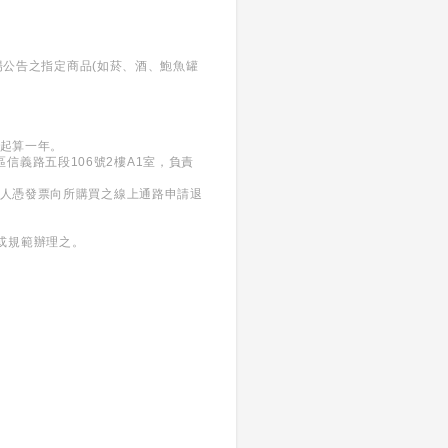
東陽公告之指定商品(如菸、酒、鮑魚罐
日起算一年。
義區信義路五段106號2樓A1室，負責
買人憑發票向所購買之線上通路申請退
或規範辦理之。