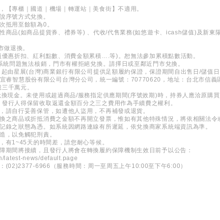
用，【專櫃｜國道｜機場｜轉運站｜美食街】不適用。
口說序號方式兌換。
次抵用至餘額為0。
商品(如商品提貨券、禮券等) 、代收/代售業務(如悠遊卡、icash儲值)及新
門市做退換。
員優惠折扣、紅利點數、消費金額累積….等)。恕無法參加累積點數活動。
/系統問題無法核銷，門市有權拒絕兌換。請擇日或至鄰近門市兌換。
日起由星展(台灣)商業銀行有限公司提供足額履約保證，保證期間自出售日/儲值
 新加坡商宜睿智慧股份有限公司台灣分公司，統一編號：70770620，地址：台北市信
億三千萬元。
兌換現金。未使用或超過商品/服務指定供應期間(序號效期)時，持券人應洽原購
，發行人得保留收取返還金額百分之三之費用作為手續費之權利。
券，請自行妥善保管，如遭他人盜用，不再補發或退貨。
兌換之商品或折抵消費之金額不再開立發票，惟如有其他特殊情況，將依相關法令
所記錄之狀態為憑。如系統因網路連線有所遲延，依兌換商家系統端資訊為準。
變造，以免觸犯刑責。
，有1~45天的時間差，請您耐心等候。
保障期間將接續，且發行人將會在轉換履約保障機制生效日前予以公告：
h/latest-news/default.page
2)2377-6966（服務時間：周一至周五上午10:00至下午6:00）