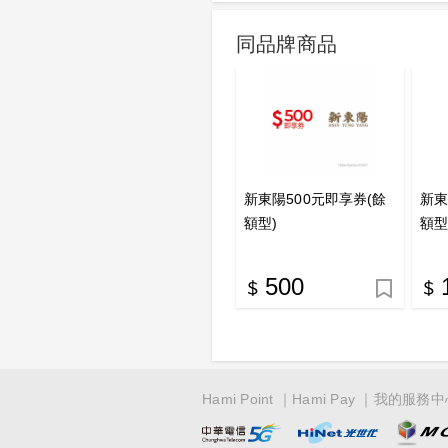
同品牌商品
新東陽500元即享券(餘
新東
額型)
額型
500
Hami Point
Hami Pay
我的服務中