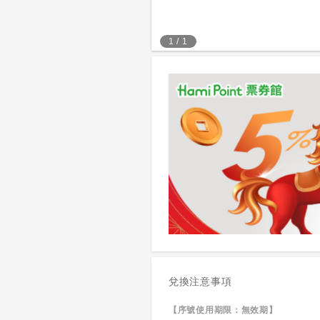
1
/
1
兌換注意事項
【序號使用期限：無效期】