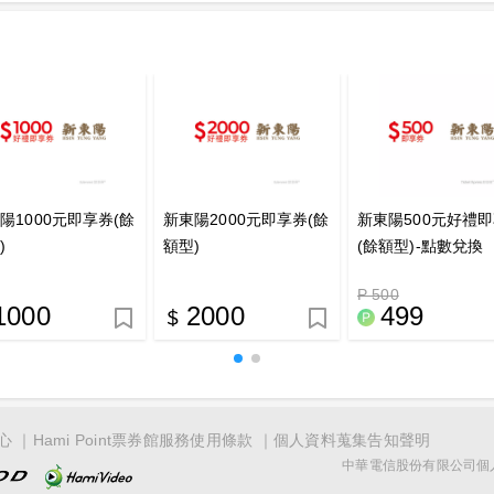
陽1000元即享券(餘
新東陽2000元即享券(餘
新東陽500元好禮
)
額型)
(餘額型)-點數兌換
P 500
1000
2000
499
心
Hami Point票券館服務使用條款
個人資料蒐集告知聲明
中華電信股份有限公司個人家庭