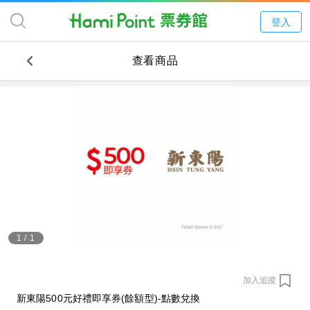
登入
查看商品
1
/
1
加入追蹤
新東陽500元好禮即享券(餘額型)-點數兌換