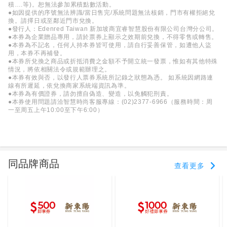
積….等)。恕無法參加累積點數活動。
●如因提供的序號無法辨識/當日售完/系統問題無法核銷，門市有權拒絕兌
換。請擇日或至鄰近門市兌換。
●發行人：Edenred Taiwan 新加坡商宜睿智慧股份有限公司台灣分公司。
●本券為企業贈品專用，請於票券上顯示之效期前兌換，不得零售或轉售。
●本券為不記名，任何人持本券皆可使用，請自行妥善保管，如遭他人盜
用，本券不再補發。
●本券所兌換之商品或折抵消費之金額不予開立統一發票，惟如有其他特殊
情況，將依相關法令或規範辦理之。
●本券有效與否，以發行人票券系統所記錄之狀態為憑。 如系統因網路連
線有所遲延，依兌換商家系統端資訊為準。
●本券為有價證券，請勿擅自偽造、變造，以免觸犯刑責。
●本券使用問題請洽智慧時尚客服專線：(02)2377-6966（服務時間：周
一至周五上午10:00至下午6:00）
同品牌商品
查看更多