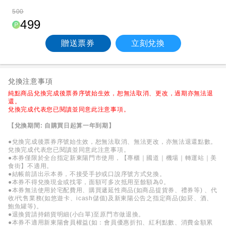
500
499
贈送票券
立刻兌換
兌換注意事項
純點商品兌換完成後票券序號始生效，恕無法取消、更改，過期亦無法退
還。
兌換完成代表您已閱讀並同意此注意事項。
【兌換期間: 自購買日起算一年到期】
●兌換完成後票券序號始生效，恕無法取消、無法更改，亦無法退還點數。
兌換完成代表您已閱讀並同意此注意事項。
●本券僅限於全台指定新東陽門市使用，【專櫃｜國道｜機場｜轉運站｜美
食街】不適用。
●結帳前請出示本券，不接受手抄或口說序號方式兌換。
●本券不得兌換現金或找零，面額可多次抵用至餘額為0。
●本券無法使用於宅配費用、購買遞延性商品(如商品提貨券、禮券等) 、代
收/代售業務(如悠遊卡、icash儲值)及新東陽公告之指定商品(如菸、酒、
鮑魚罐等)。
●退換貨請持銷貨明細(小白單)至原門市做退換。
●本券不適用新東陽會員權益(如：會員優惠折扣、紅利點數、消費金額累