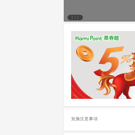
1
/
1
兌換注意事項