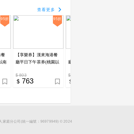
查看更多
95折
95折
95折
港餐
【享樂券】漢來海港餐
【享樂券】漢來海港餐
【享樂
以南
廳平日下午茶券(桃園以
廳平日晚餐券(桃園以南
子禮券5
南專用)_電子憑證
專用)_電子憑證
點數兌
$ 803
$ 1089
P 500
763
1035
4
分公司(統一編號：96979949) © 2024