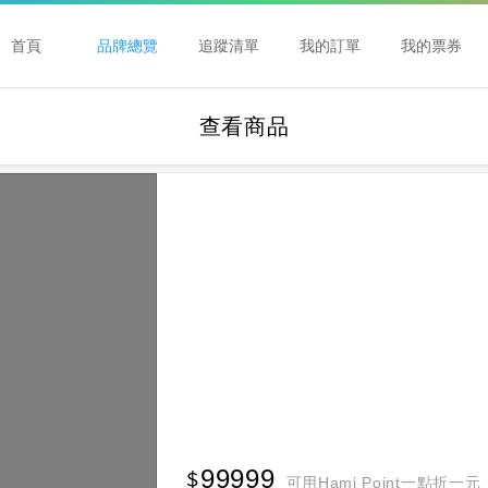
首頁
品牌總覽
追蹤清單
我的訂單
我的票券
查看商品
99999
可用Hami Point一點折一元