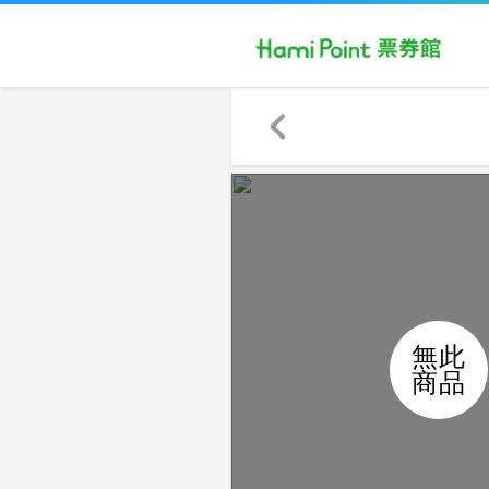
無此
商品