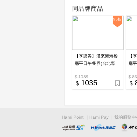
同品牌商品
95折
【享樂券】漢來海港餐
【
廳平日午餐券(台北專
廳平
用)_電子憑證
用)
$ 1089
$ 8
1035
Hami Point
Hami Pay
我的服務中