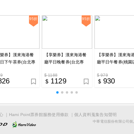
95折
95折
享樂券】漢來海港餐
【享樂券】漢來海港餐
【享樂券】漢來海
日下午茶券(台北專
廳平日晚餐券(台北專
廳平日午餐券(桃園
_電子憑證
用)_電子憑證
專用)_電子憑證
69
$ 1188
$ 979
826
1129
930
心
Hami Point票券館服務使用條款
個人資料蒐集告知聲明
中華電信股份有限公司個人家庭