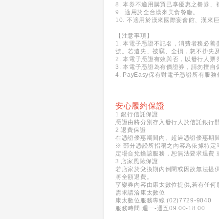
8. 本券不適用購買已享優惠之餐券
9. 適用於全台漢來美食餐廳。
10. 不適用於漢來國際宴會館、漢來
【注意事項】
1. 本電子憑證不記名，消費者務必
號。若遺失、被竊、全損，恕不掛失
2. 本電子憑證有效與否，以發行人
3. 本電子憑證為有價證券，請勿擅自
4. PayEasy保有對電子憑證所
安心履約保證
1.銀行信託保證
憑證由將分別存入發行人於信託銀行
2.退費保證
在憑證優惠期間內、超過憑證優惠期
※ 部分憑證所指稱之內容為依據特定
定場合兌換該服務，恕無法要求退費 
3.店家風險保證
若店家於兌換期內倒閉或因故無法提
將全額退費。
享樂券內容由康太數位提供,若有任何
需求請洽康太數位
康太數位服務專線:(02)7729-9040
服務時間:週一-週五09:00-18:00