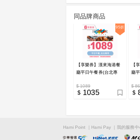
同品牌商品
95折
【享樂券】漢來海港餐
【
廳平日午餐券(台北專
廳平
用)_電子憑證
用)
$ 1089
$ 8
1035
Hami Point
Hami Pay
我的服務中