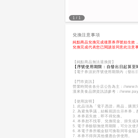
1
/
1
兌換注意事項
純點商品兌換完成後票券序號始生效
兌換完成代表您已閱讀並同意此注意
【純點商品無法退換貨】
【序號使用期限：自發出日起算至9
【電子券須於序號使用期限內（發出
【門市資訊】
營業時間依各分店公告為主：
//www.h
漢來美食品牌資訊請參考：
//www.pay
【使用說明】
1. 此品項為「電子憑證」商品，購
2. 為避免爭議，結帳前請出示本券
3. 本券若失效，即不得兌換。
4. 本券恕不找零、兌換現金、掛失或
5. 電子券餘額無使用期限，可分次
6. 本電子券所載金額可換取同等金
7. 本券不得與其他優惠合併使用。