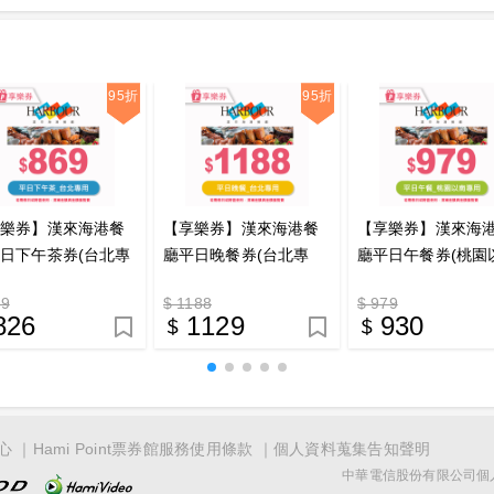
95折
95折
享樂券】漢來海港餐
【享樂券】漢來海港餐
【享樂券】漢來海
日下午茶券(台北專
廳平日晚餐券(台北專
廳平日午餐券(桃園
_電子憑證
用)_電子憑證
專用)_電子憑證
69
$ 1188
$ 979
826
1129
930
心
Hami Point票券館服務使用條款
個人資料蒐集告知聲明
中華電信股份有限公司個人家庭