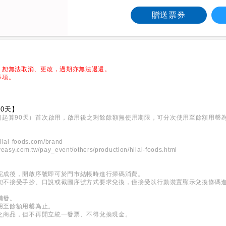
贈送票券
，恕無法取消、更改，過期亦無法退還。
事項。
0天】
日起算90天）首次啟用，啟用後之剩餘餘額無使用期限，可分次使用至餘額用罄
ilai-foods.com/brand
easy.com.tw/pay_event/others/production/hilai-foods.html
買完成後，開啟序號即可於門市結帳時進行掃碼消費。
，恕不接受手抄、口說或截圖序號方式要求兌換，僅接受以行動裝置顯示兌換條碼
補發。
使用至餘額用罄為止。
額之商品，但不再開立統一發票、不得兌換現金。