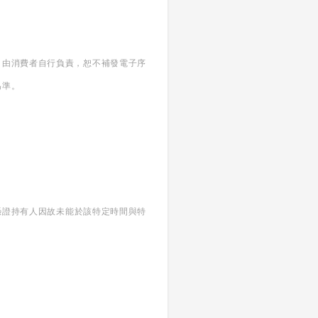
，由消費者自行負責，恕不補發電子序
為準。
當憑證持有人因故未能於該特定時間與特