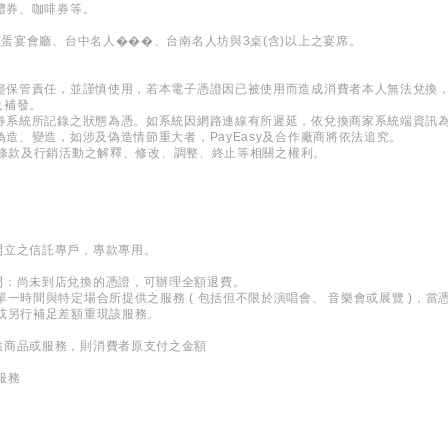
、禮券、咖啡券等。
巨蛋宴會廳、台中名人���、台南名人坊與3桌(含)以上之宴席。
善盡保管責任，並謹慎使用，若本電子憑證因已被使用而造成消費者本人無法兌換
及補發。
票券系統所記錄之狀態為憑。如系統因網路連線有所遲延，依兌換商家系統端資訊
偽造、變造，如涉及偽造情節重大者，PayEasy及合作廠商將依法追究。
有服務條款及行銷活動之解釋、修改、調整、終止等相關之權利。
開立之信託專戶，專款專用。
間：尚未到店兌換的憑證，可辦理全額退費。
單一時間與特定場合所提供之服務 ( 包括但不限於演唱會、 音樂會或展覽 )，
或另行補足差額重現該服務。
供商品或服務，則消費者原支付之金額
服務