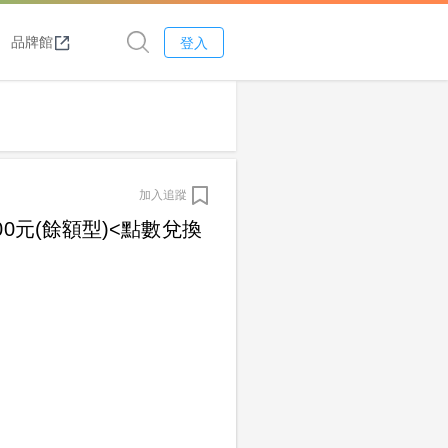
品牌館
登入
加入追蹤
0元(餘額型)<點數兌換