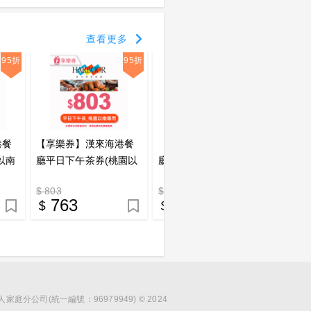
查看更多
95折
95折
95折
港餐
【享樂券】漢來海港餐
【享樂券】漢來海港餐
【享樂
以南
廳平日下午茶券(桃園以
廳平日晚餐券(桃園以南
子禮券5
南專用)_電子憑證
專用)_電子憑證
點數兌
$ 803
$ 1089
P 500
763
1035
4
分公司(統一編號：96979949) © 2024