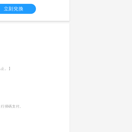
立刻兌換
為止。】
進行掃碼支付。