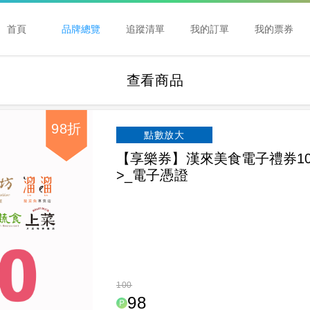
首頁
品牌總覽
追蹤清單
我的訂單
我的票券
查看商品
98折
點數放大
【享樂券】漢來美食電子禮券10
>_電子憑證
100
98