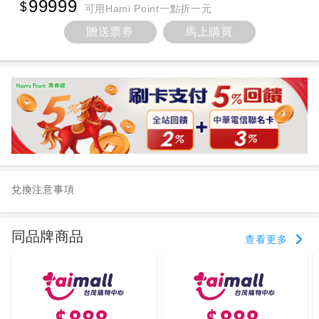
99999
可用Hami Point一點折一元
贈送票券
馬上購買
兌換注意事項
同品牌商品
查看更多