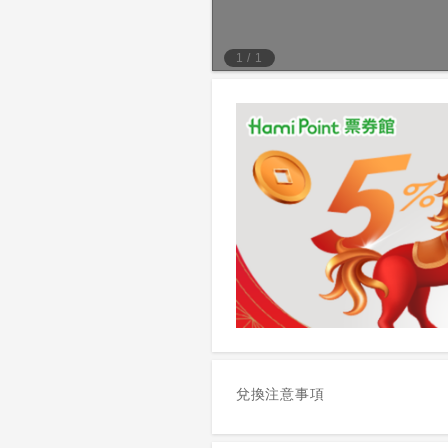
1
/
1
兌換注意事項