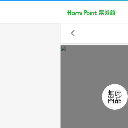
無此
商品