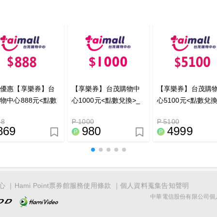
定優惠【享樂券】台
【享樂券】台茂購物中
【享樂券】台茂購
物中心888元<點數
心1000元<點數兌換>_
心5100元<點數兌換
>_電子憑證
電子憑證
電子憑證
88
P 1000
P 5100
869
980
4999
心
Hami Point票券館服務使用條款
個人資料蒐集告知聲明
中華電信股份有限公司個人家庭