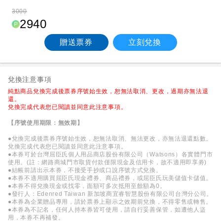
3000
2940
贈送票券
立刻兌換
兌換注意事項
純點商品兌換完成後票券序號始生效，恕無法取消、更改，過期亦無法退
還。
兌換完成代表您已閱讀並同意此注意事項。
【序號使用期限：無效期】
●兌換完成後票券序號始生效，恕無法取消、無法更改，亦無法退還點數。
兌換完成代表您已閱讀並同意此注意事項。
●本券可於台灣屈臣氏個人用品商店股份有限公司（Watsons）各實體門市
使用。(註：網路商城門市取貨付款僅限現金及信用卡，故不適用即享劵)
●結帳前請出示本券，不接受手抄或口說序號方式兌換。
●本券不適用購買屈臣氏現金禮券、商品禮券，或屈臣氏玩美儲值卡儲值。
●本券不得兌換現金或找零，面額可多次抵用至餘額為0。
●發行人：Edenred Taiwan 新加坡商宜睿智慧股份有限公司台灣分公司。
●本券為企業贈品專用，請於票券上顯示之效期前兌換，不得零售或轉售。
●本券為不記名，任何人持本券皆可使用，請自行妥善保管，如遭他人盜
用，本券不再補發。