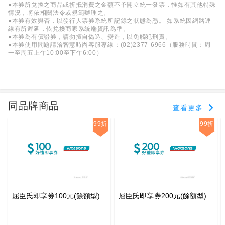
●本券所兌換之商品或折抵消費之金額不予開立統一發票，惟如有其他特殊
情況，將依相關法令或規範辦理之。
●本券有效與否，以發行人票券系統所記錄之狀態為憑。 如系統因網路連
線有所遲延，依兌換商家系統端資訊為準。
●本券為有價證券，請勿擅自偽造、變造，以免觸犯刑責。
●本券使用問題請洽智慧時尚客服專線：(02)2377-6966（服務時間：周
一至周五上午10:00至下午6:00）
同品牌商品
查看更多
99折
99折
屈臣氏即享券100元(餘額型)
屈臣氏即享券200元(餘額型)