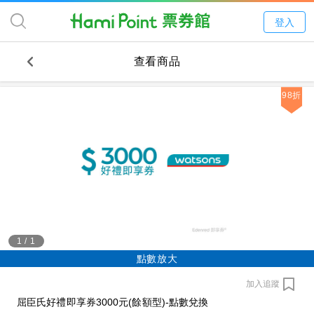
登入
查看商品
98折
1
/
1
點數放大
加入追蹤
屈臣氏好禮即享券3000元(餘額型)-點數兌換