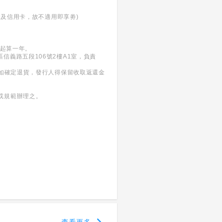
金及信用卡，故不適用即享劵)
日起算一年。
義區信義路五段106號2樓A1室，負責
。如確定退貨，發行人得保留收取返還金
或規範辦理之。
查看更多