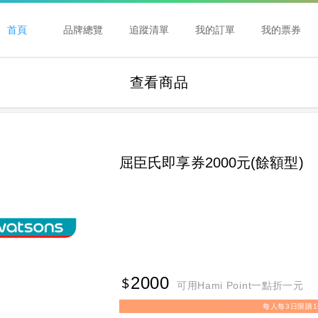
首頁
品牌總覽
追蹤清單
我的訂單
我的票券
查看商品
屈臣氏即享券2000元(餘額型)
2000
可用Hami Point一點折一元
每人每3日限購