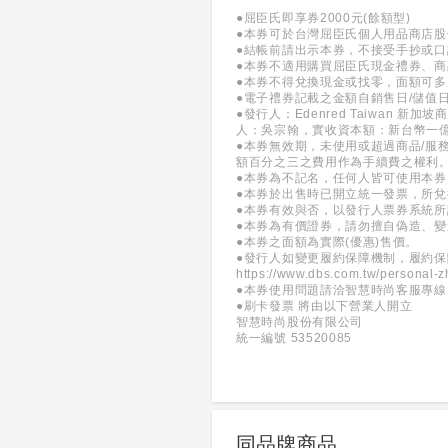
●屈臣氏即享券2000元(餘額型)
●本券可於台灣屈臣氏個人用品商店股
●結帳前請出示本券，不接受手抄或
●本券不適用購買屈臣氏現金禮券、
●本券不得兌換現金或找零，面額可多
●電子禮券記載之金額自銷售日/儲值
●發行人：Edenred Taiwan
人：吳宗翰，實收資本額：新台幣一
●本券無效期，未使用或超過商品/服
額百分之三之費用作為手續費之權利
●本券為不記名，任何人皆可使用本
●本券於出售時已開立統一發票，所
●本券有效與否，以發行人票券系統
●本券為有價證券，請勿擅自偽造、
●本券之面額為實際(優惠)售價。
●發行人如變更履約保障機制，履約
https://www.dbs.com.tw/personal-z
●本券使用問題請洽智慧時尚客服專線：(0
●刷卡發票 將由以下營業人開立
智慧時尚股份有限公司
統一編號 53520085
同品牌商品