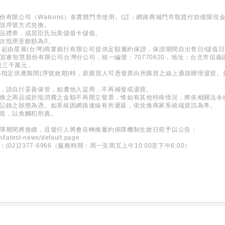
份有限公司（Watsons）各實體門市使用。(註：網路商城門市取貨付款僅限現
口說序號方式兌換。
商品禮券，或屈臣氏玩美儲值卡儲值。
次抵用至餘額為0。
日起由星展(台灣)商業銀行有限公司提供足額履約保證，保證期間自出售日/儲值
 新加坡商宜睿智慧股份有限公司台灣分公司，統一編號：70770620，地址：台北市信
億三千萬元。
務指定供應期間(序號效期)時，原購買人可憑發票向所購買之線上通路辦理退貨
。
券，請自行妥善保管，如遭他人盜用，不再補發或退貨。
兌換之商品或折抵消費之金額不再開立發票，惟如有其他特殊情況，將依相關法令
所記錄之狀態為憑。如系統因網路連線有所遲延，依兌換商家系統端資訊為準。
變造，以免觸犯刑責。
保障期間將接續，且發行人將會在轉換履約保障機制生效日前予以公告：
h/latest-news/default.page
2)2377-6966（服務時間：周一至周五上午10:00至下午6:00）