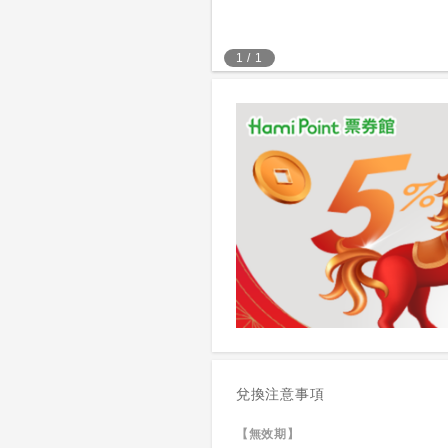
1
/
1
兌換注意事項
【無效期】