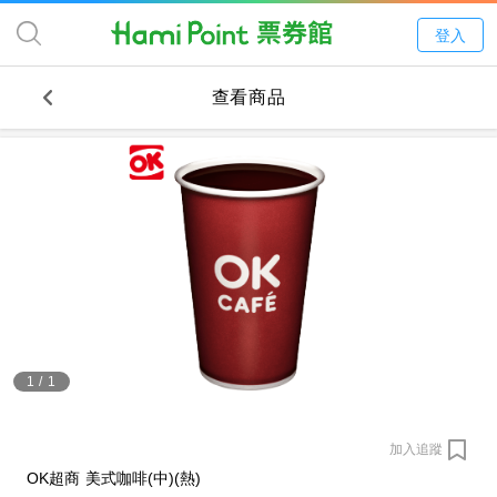
登入
查看商品
1
/
1
加入追蹤
OK超商 美式咖啡(中)(熱)