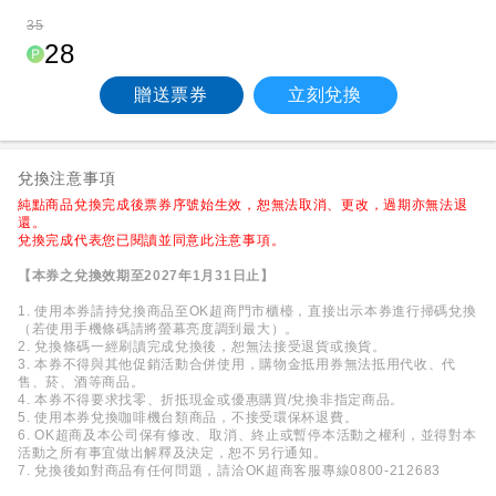
35
28
贈送票券
立刻兌換
兌換注意事項
純點商品兌換完成後票券序號始生效，恕無法取消、更改，過期亦無法退
還。
兌換完成代表您已閱讀並同意此注意事項。
【本券之兌換效期至2027年1月31日止】
1. 使用本券請持兌換商品至OK超商門市櫃檯，直接出示本券進行掃碼兌換
（若使用手機條碼請將螢幕亮度調到最大）。
2. 兌換條碼一經刷讀完成兌換後，恕無法接受退貨或換貨。
3. 本券不得與其他促銷活動合併使用，購物金抵用券無法抵用代收、代
售、菸、酒等商品。
4. 本券不得要求找零、折抵現金或優惠購買/兌換非指定商品。
5. 使用本券兌換咖啡機台類商品，不接受環保杯退費。
6. OK超商及本公司保有修改、取消、終止或暫停本活動之權利，並得對本
活動之所有事宜做出解釋及決定，恕不另行通知。
7. 兌換後如對商品有任何問題，請洽OK超商客服專線0800-212683