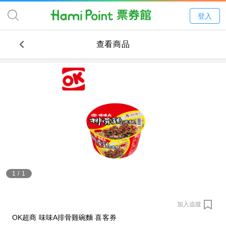
登入
查看商品
1
/
1
加入追蹤
OK超商 味味A排骨雞碗麵 喜客券