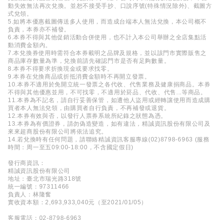
動失效無法再次兌換。並恕不接受手抄、口說序號(特殊情況除外)、截圖方
式兌領。
5.如將本優惠截圖傳送多人使用，而造成台端本人無法兌換，本公司概不
負責，本券亦不補發。
6.本券不得與其他促銷活動合併使用，也不計入本公司舉辦之全店集點活
動消費金額內。
7.本兌換券使用時需符合本券載明之品牌及規格，並以該門市實際販售之
商品庫存數量為準，兌換前請先確認門市是否有足夠數量。
8.本券不得要求折換現金或要求找零。
9.本券在兌換商品或折抵消費金額時不再開立發票。
10.本券不適用於免開立統一發票之各代收、代售業務及健康捐商品。本券
不得與其他優惠並用，不可找零，不適用於菸品、代收、代售...等商品。
11.本券為不記名，請自行妥善保管，如遭他人盜用或經轉讓使用而造成購
買者本人無法兌領，由購買者自行負責，不再補發或退貨。
12.本券有效與否，以發行人票券系統所紀錄之狀態為憑。
13.本券為有價證券，請勿偽造變造，如有違法，精誠資訊股份有限公司及
來來超商股份有限公司將依法追究。
14.若兌換時有任何問題，請聯絡精誠資訊客服專線(02)8798-6963 (服務
時間：周一至五09:00-18:00，不含國定假日)
發行商資訊：
精誠資訊股份有限公司
地址：臺北市瑞光路318號
統一編號：97311466
負責人：林隆奮
實收資本額：2,693,933,040元（至2021/01/05）
客服電話：02-8798-6963