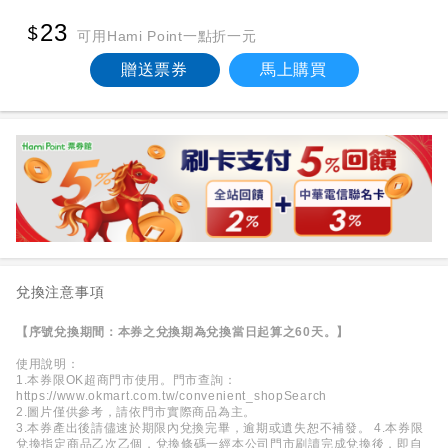
23
可用Hami Point一點折一元
贈送票券
馬上購買
兌換注意事項
【序號兌換期間：本券之兌換期為兌換當日起算之60天。】
使用說明：
1.本券限OK超商門市使用。門市查詢：
https://www.okmart.com.tw/convenient_shopSearch
2.圖片僅供參考，請依門市實際商品為主。
3.本券產出後請儘速於期限內兌換完畢，逾期或遺失恕不補發。 4.本券限
兌換指定商品乙次乙個，兌換條碼一經本公司門市刷讀完成兌換後，即自