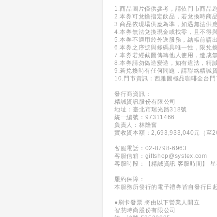
1.商品圖片僅供參考，請依門市商品
2.本券可兌換指定飲品，若兌換時商
3.商品依現場供應為準，如遇無法供
4.本券無法兌換現金或找零，且不得
5.本券不適用於外送服務，結帳前請
6.本券之序號與條碼具唯一性，限兌
7.本券若經截圖傳轉他人使用，造成
8.本券請勿偽造變造，如有違法，精
9.若兌換時有任何問題，請聯絡精誠資訊客服
10.門市資訊：西雅圖極品咖啡全台
發行商資訊：
精誠資訊股份有限公司
地址：臺北市瑞光路318號
統一編號：97311466
負責人：林隆奮
實收資本額：2,693,933,040元（至20
客服電話：02-8798-6963
客服信箱：giftshop@systex.com
客服時段：【精誠資訊 客服時間】 
履約保障：
本服務所發行的電子禮券皆自發行日
●刷卡發票 將由以下營業人開立
智慧時尚股份有限公司