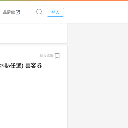
品牌館
登入
加入追蹤
冰熱任選) 喜客券