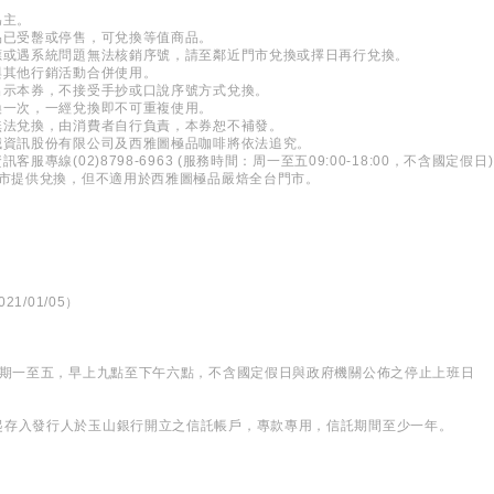
為主。
品已受罊或停售，可兌換等值商品。
應或遇系統問題無法核銷序號，請至鄰近門市兌換或擇日再行兌換。
與其他行銷活動合併使用。
出示本券，不接受手抄或口說序號方式兌換。
換一次，一經兌換即不可重複使用。
無法兌換，由消費者自行負責，本券恕不補發。
誠資訊股份有限公司及西雅圖極品咖啡將依法追究。
專線(02)8798-6963 (服務時間：周一至五09:00-18:00，不含國定假日)
門市提供兌換，但不適用於西雅圖極品嚴焙全台門市。
21/01/05）
星期一至五，早上九點至下午六點，不含國定假日與政府機關公佈之停止上班日
起存入發行人於玉山銀行開立之信託帳戶，專款專用，信託期間至少一年。