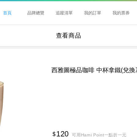
首頁
品牌總覽
追蹤清單
我的訂單
我的票券
查看商品
西雅圖極品咖啡 中杯拿鐵(兌換
120
可用Hami Point一點折一元