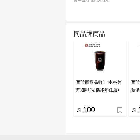
統一編號 53520085
同品牌商品
西雅圖極品咖啡 中杯美
西雅
式咖啡(兌換冰熱任選)
糖拿
喜客券
喜
100