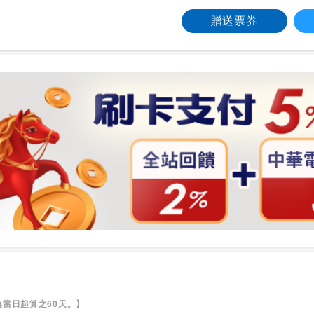
贈送票券
當日起算之60天。】