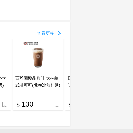
查看更多
杯卡
西雅圖極品咖啡 大杯義
西雅圖極品咖啡 大杯調
西雅圖
選)
式濃可可(兌換冰熱任選)
味冰茶 喜客券
啡冰沙
喜客券
130
100
1