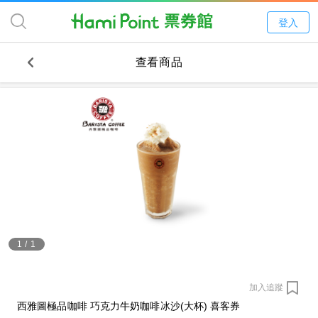
登入
查看商品
1
/
1
加入追蹤
西雅圖極品咖啡 巧克力牛奶咖啡冰沙(大杯) 喜客券