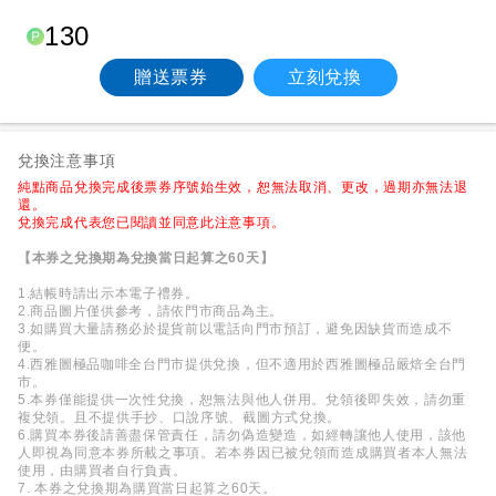
130
贈送票券
立刻兌換
兌換注意事項
純點商品兌換完成後票券序號始生效，恕無法取消、更改，過期亦無法退
還。
兌換完成代表您已閱讀並同意此注意事項。
【本券之兌換期為兌換當日起算之60天】
1.結帳時請出示本電子禮券。
2.商品圖片僅供參考，請依門市商品為主。
3.如購買大量請務必於提貨前以電話向門市預訂，避免因缺貨而造成不
便。
4.西雅圖極品咖啡全台門市提供兌換，但不適用於西雅圖極品嚴焙全台門
市。
5.本券僅能提供一次性兌換，恕無法與他人併用。兌領後即失效，請勿重
複兌領。且不提供手抄、口說序號、截圖方式兌換。
6.購買本券後請善盡保管責任，請勿偽造變造，如經轉讓他人使用，該他
人即視為同意本券所載之事項。若本券因已被兌領而造成購買者本人無法
使用，由購買者自行負責。
7. 本券之兌換期為購買當日起算之60天。