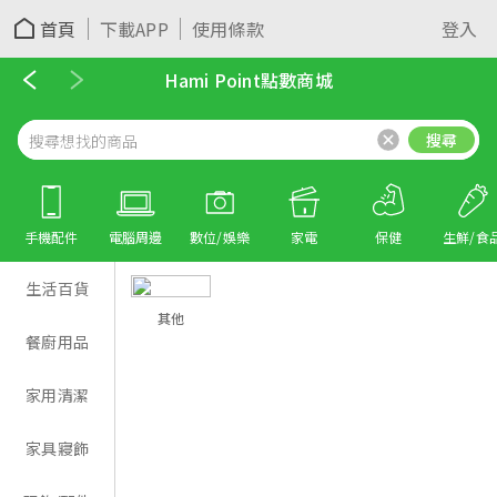
首頁
下載APP
使用條款
登入
Hami Point點數商城
搜尋
手機配件
電腦周邊
數位/娛樂
家電
保健
生鮮/食
生活百貨
其他
餐廚用品
家用清潔
家具寢飾