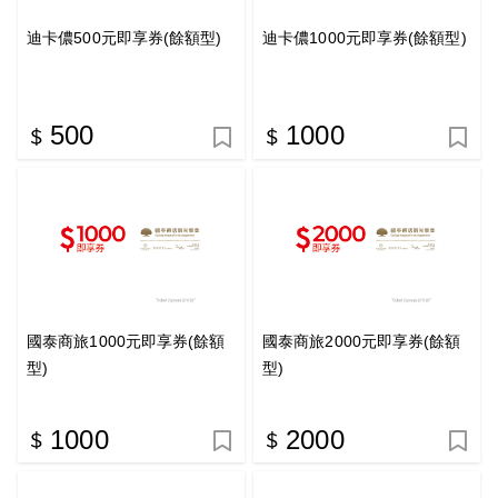
迪卡儂500元即享券(餘額型)
迪卡儂1000元即享券(餘額型)
500
1000
國泰商旅1000元即享券(餘額
國泰商旅2000元即享券(餘額
型)
型)
1000
2000