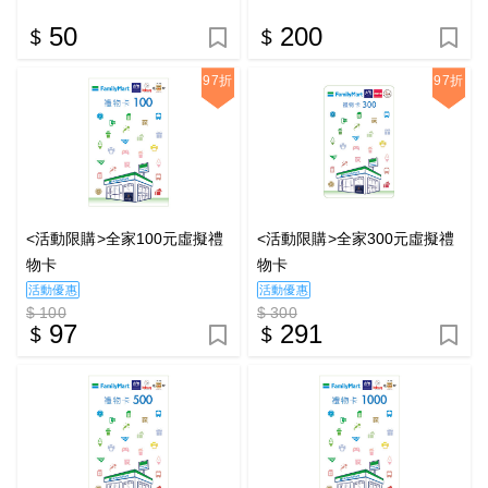
50
200
97折
97折
<活動限購>全家100元虛擬禮
<活動限購>全家300元虛擬禮
物卡
物卡
活動優惠
活動優惠
$ 100
$ 300
97
291