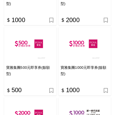
型)
型)
1000
2000
寶雅集團500元即享券(餘額
寶雅集團1000元即享券(餘額
型)
型)
500
1000