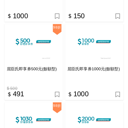
1000
150
98折
屈臣氏即享券500元(餘額型)
屈臣氏即享券1000元(餘額型)
$ 500
491
1000
98折