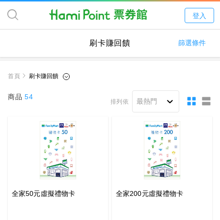
登入
刷卡賺回饋
篩選條件
首頁
商品
54
排列依
全家50元虛擬禮物卡
全家200元虛擬禮物卡