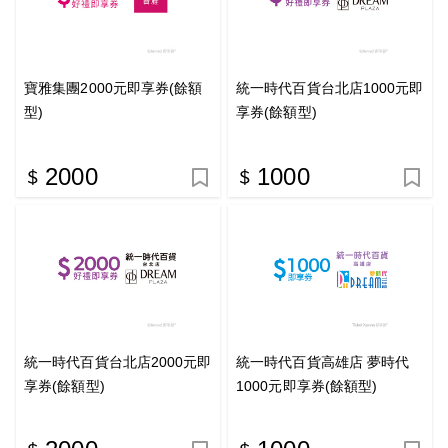
寶雅集團2000元即享券(餘額
統一時代百貨台北店1000元即
型)
享券(餘額型)
2000
1000
統一時代百貨台北店2000元即
統一時代百貨高雄店 夢時代
享券(餘額型)
1000元即享券(餘額型)