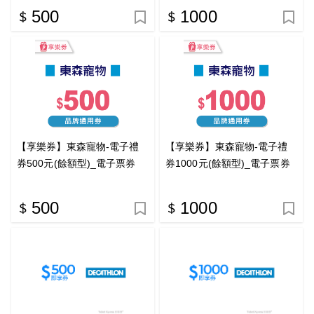
500
1000
【享樂券】東森寵物-電子禮
【享樂券】東森寵物-電子禮
券500元(餘額型)_電子票券
券1000元(餘額型)_電子票券
500
1000