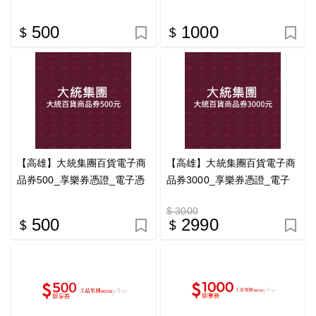
500
1000
【高雄】大統集團百貨電子商
【高雄】大統集團百貨電子商
品券500_享樂券憑證_電子憑
品券3000_享樂券憑證_電子
證
憑證
$ 3000
500
2990