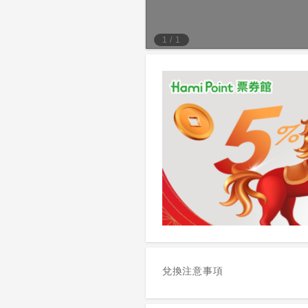
1
/
1
兌換注意事項