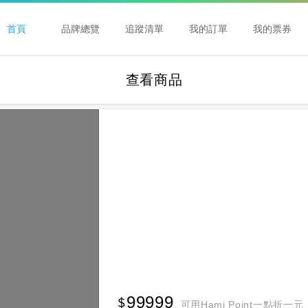
首頁
品牌總覽
追蹤清單
我的訂單
我的票券
查看商品
99999
可用Hami Point一點折一元