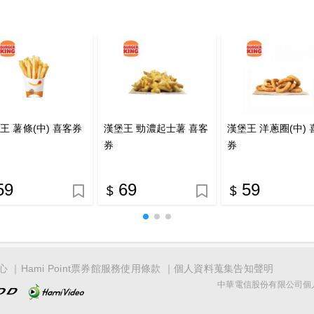
王 薯條(中) 喜客券
漢堡王 勁濃起士薯 喜客
漢堡王 洋蔥圈(中) 
券
券
59
69
59
心
Hami Point票券館服務使用條款
個人資料蒐集告知聲明
中華電信股份有限公司個人家庭