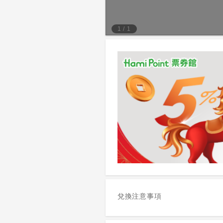
1
/
1
兌換注意事項