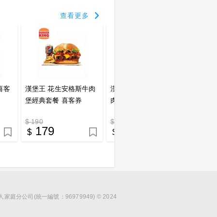
查看更多
喜客
漢堡王 花生安格斯牛肉
漢堡王 重磅培根雙層牛
漢堡王
堡經典套餐 喜客券
肉堡經典套餐 喜客券
餐 喜
$ 190
$ 234
$ 179
179
199
1
分公司(統一編號：96979949) © 2024