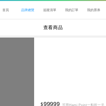
首頁
品牌總覽
追蹤清單
我的訂單
我的票券
查看商品
99999
可用Hami Point一點折一元