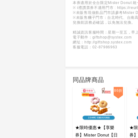
本券適用於全台限定Mister Donut
※ i禮讚票券不適用門市 :
https://reu
※未販售現做飲品門市請參考Mister 
※未販售糰子門市：台北時代、台南
兌換前請務必確認，以免無法兌換。
精誠資訊客服時間：星期一至五，早
電子郵件：giftshop@systex.com
網址：
http://giftshop.systex.com
客服電話：02-87986963
同品牌商品
86折
★限時優惠★【享樂
★
券】Mister Donut【日
券】M