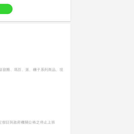
買甜甜圈、瑪芬、派、糰子系列商品、現
不含國定假日與政府機關公佈之停止上班