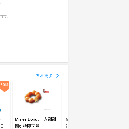
務。
門市。
查看更多
86折
樂
Mister Donut 一入甜甜
Mister Donut 餅乾可可
Miste
【日
圈好禮即享券
波堤好禮即享券
人甜蜜