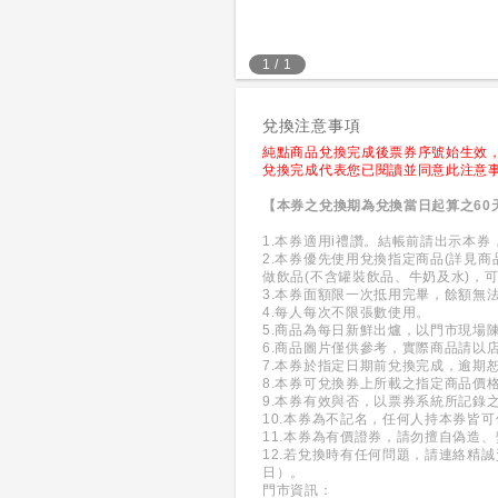
1
/
1
兌換注意事項
純點商品兌換完成後票券序號始生效
兌換完成代表您已閱讀並同意此注意
【本券之兌換期為兌換當日起算之60
1.本券適用i禮讚。結帳前請出示本
2.本券優先使用兌換指定商品(詳見
做飲品(不含罐裝飲品、牛奶及水)，
3.本券面額限一次抵用完畢，餘額無
4.每人每次不限張數使用。
5.商品為每日新鮮出爐，以門市現場
6.商品圖片僅供參考，實際商品請以
7.本券於指定日期前兌換完成，逾期
8.本券可兌換券上所載之指定商品價
9.本券有效與否，以票券系統所記錄
10.本券為不記名，任何人持本券皆
11.本券為有價證券，請勿擅自偽造
12.若兌換時有任何問題，請連絡精誠資
日）。
門市資訊：