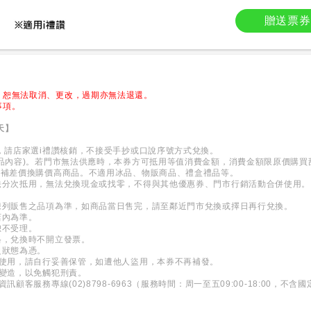
贈送票券
，恕無法取消、更改，過期亦無法退還。
事項。
天】
券，請店家選i禮讚核銷，不接受手抄或口說序號方式兌換。
商品內容)。若門市無法供應時，本券方可抵用等值消費金額，消費金額限原價購
可補差價換購價高商品。不適用冰品、物販商品、禮盒禮品等。
法分次抵用，無法兌換現金或找零，不得與其他優惠券、門市行銷活動合併使用。
陳列販售之品項為準，如商品當日售完，請至鄰近門市兌換或擇日再行兌換。
店內為準。
恕不受理。
格，兌換時不開立發票。
之狀態為憑。
可使用，請自行妥善保管，如遭他人盜用，本券不再補發。
、變造，以免觸犯刑責。
訊顧客服務專線(02)8798-6963（服務時間：周一至五09:00-18:00，