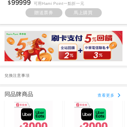
99999
可用Hami Point一點折一元
贈送票券
馬上購買
兌換注意事項
同品牌商品
查看更多