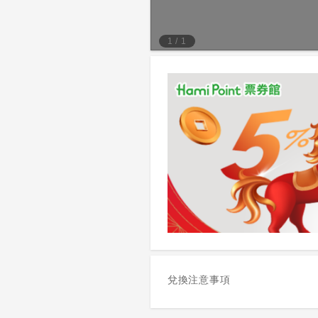
1
/
1
兌換注意事項