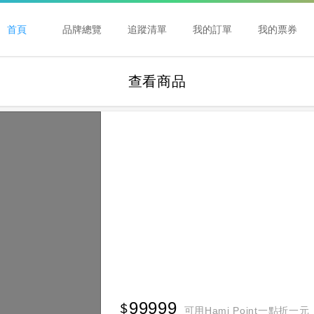
首頁
品牌總覽
追蹤清單
我的訂單
我的票券
查看商品
99999
可用Hami Point一點折一元