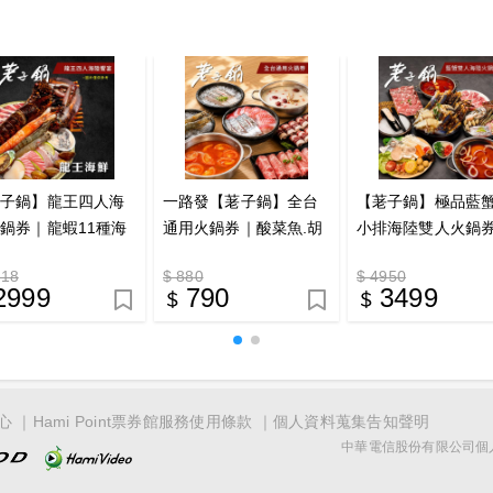
荖子鍋】龍王四人海
一路發【荖子鍋】全台
【荖子鍋】極品藍蟹
鍋券｜龍蝦11種海
通用火鍋券｜酸菜魚.胡
小排海陸雙人火鍋
4大肉盤｜牛小排.黑
椒豬肚鍋｜雙肉盤+草蝦
自助吧吃到飽、不
818
$ 880
$ 4950
｜全台通用｜聚餐送
鱸魚｜自助吧吃到飽｜
假日全台通用(電子
2999
790
3499
首選
送禮首選
mo)
心
Hami Point票券館服務使用條款
個人資料蒐集告知聲明
中華電信股份有限公司個人家庭