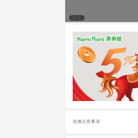
1
/
1
兌換注意事項