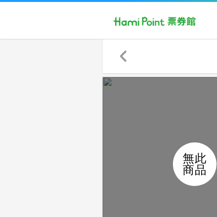
無此
商品