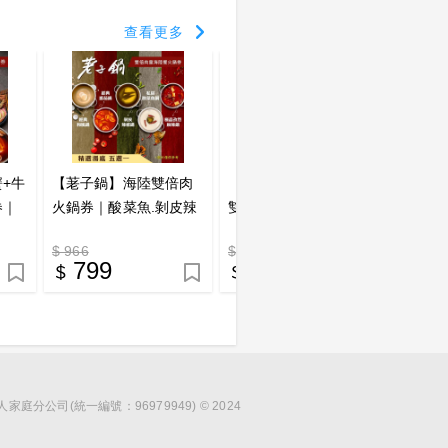
查看更多
+牛
【荖子鍋】海陸雙倍肉
【荖子鍋】海陸饗宴・
【荖子
券｜
火鍋券｜酸菜魚.剝皮辣
雙人豪華飽胃火鍋券_自
餐火鍋
分平
椒鍋｜送干貝.蝦滑.肉盤
助吧吃到飽加碼贈肉盤
(MO25
$ 966
$ 1177
$ 481
票券
｜自助吧吃到飽 CP值首
或手工漿(MO)
799
999
4
選
分公司(統一編號：96979949) © 2024