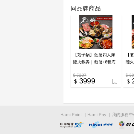
同品牌商品
【荖子鍋】藍蟹四人海
【
陸火鍋券｜藍蟹+8種海
陸火
鮮｜送肉盤蝦滑｜5大肉
鮮+
$ 5237
$ 3
盤(牛小排)｜全台通用｜
牛
3999
送禮推薦
禮
Hami Point
Hami Pay
我的服務中