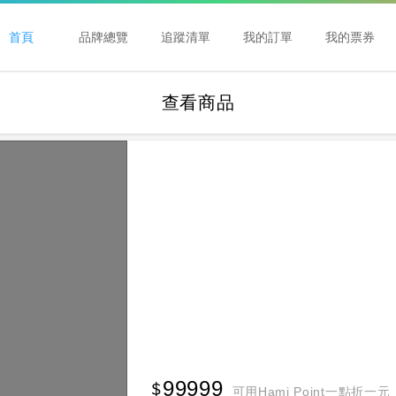
首頁
品牌總覽
追蹤清單
我的訂單
我的票券
查看商品
99999
可用Hami Point一點折一元