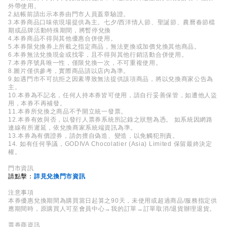
外帶使用。
2.結帳前請出示本券由門市人員蓋章驗證。
3.本券商品口味依現場提供為主。七夕/西洋情人節、聖誕節、農曆春節檔
期或品牌活動特殊期間，將暫停兌換
4.本券商品不得與其他優惠合併使用。
5.本券限兌換券上所載之指定商品，無法更換或加價兌換其他商品。
6.本券無法兌換現金或找零，且不得與其他行銷活動合併使用。
7.本券序號具唯一性，僅限兌換一次，不可重複使用。
8.圖片僅供參考，實際商品請以店內為準。
9.如遇門市不可抗拒之因素導致無法提供該項商品，將以兌換商家公告為
主。
10.本券為不記名，任何人持本券皆可使用，請自行妥善保管，如遭他人盜
用，本券不再補發。
11.本券所兌換之商品不予開立統一發票。
12.本券有效與否，以發行人票券系統所記錄之狀態為憑。 如系統因網路
連線有所遲延，依兌換商家系統端資訊為準。
13.本券為有價證券，請勿擅自偽造、變造，以免觸犯刑責。
14. 如有任何爭議，GODIVA Chocolatier (Asia) Limited 保留最終決定
權。
門市資訊
請點擊：
詳見兌換門市資訊
注意事項
本券優惠兌換期間為購買當日起算之90天，未使用或超過商品/服務指定供
應期間時，原購買人可至會員中心→我的訂單→訂單取消/退貨辦理退貨。
票券商資訊