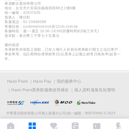
睿鼎數位股份有限公司
地址：台北市大安區信義路四段89之1號8樓
統一編號：42837620
負責人：陳衍彰
客服電話：02-23960089
客服信箱：customerservice@12cm.com.tw
客服時段：週一-週五 10:00-18:00(回覆時間約5個工作天)
資本額：新台幣三千零七十五萬元
履約保證
本券銷售所收取之面額，已存入發行人於新光商業銀行開立之信託專戶，
專款專用。信託期間自禮券銷售日(以票券上記載之銷售日期為準)起算一
年。
Hami Point
Hami Pay
我的服務中心
Hami Point票券館服務使用條款
個人資料蒐集告知聲明
中華電信股份有限公司個人家庭分公司(統一編號：96979949) © 2024