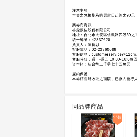
注意事項
本券之兌換期為購買當日起算之90天
票券商資訊
睿鼎數位股份有限公司
地址：台北市大安區信義路四段89之1
統一編號：42837620
負責人：陳衍彰
客服電話：02-23960089
客服信箱：customerservice@12cm.
客服時段：週一-週五 10:00-18:0
資本額：新台幣三千零七十五萬元
履約保證
本券銷售所收取之面額，已存入發行人
同品牌商品
95折