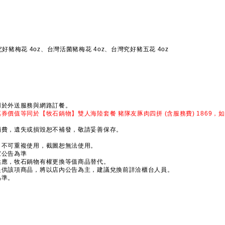
)
好豬梅花 4oz、台灣活菌豬梅花 4oz、台灣究好豬五花 4oz
用於外送服務與網路訂餐。
券價值等同於【牧石鍋物】雙人海陸套餐 豬隊友豚肉四拼 (含服務費) 1869
消費，遺失或損毀恕不補發，敬請妥善保存。
。
，不可重複使用，截圖恕無法使用。
家公告為準
供應，牧石鍋物有權更換等值商品替代。
提供該項商品，將以店內公告為主，建議兌換前詳洽櫃台人員。
為準。