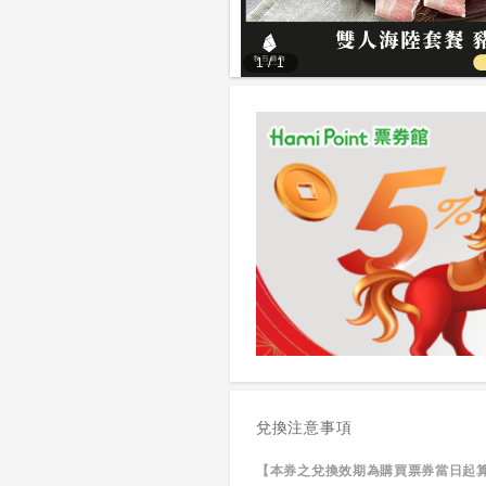
1
/
1
兌換注意事項
【本券之兌換效期為購買票券當日起算 