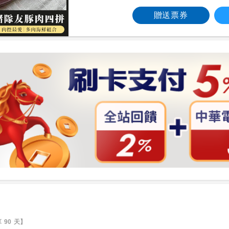
贈送票券
90 天】