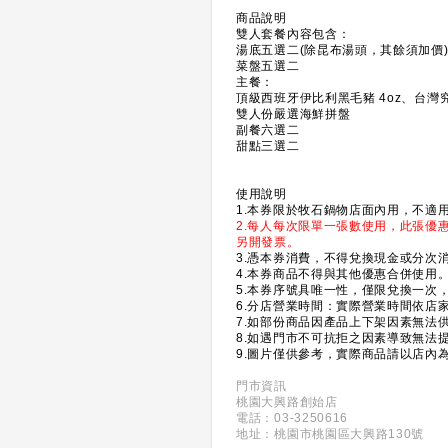
商品說明
雙人套餐內容包含：
湯底五選二(除昆布湯頭，其餘須加價
菜盤五選二
主餐：
頂級西班牙伊比利黑毛豬 4oz、台灣究
雙人份嚴選海鮮拼盤
副餐六選二
甜點三選二
使用說明
1.本券限於牧石鍋物店面內用，不適
2.每人每次限單一張數使用，此張優惠
另開發票。
3.憑本券消費，不得兌換現金或分次
4.本券商品不得與其他優惠合併使用
5.本券序號具唯一性，僅限兌換一次
6.分店營業時間：實際營業時間依店
7.如部份商品因產品上下架因素無法
8.如遇門市不可抗拒之因素導致無法
9.圖片僅供參考，實際商品請以店內
門市資訊
桃園大興路創始店
電話：03-3250616
地址：桃園市桃園區大興路130號