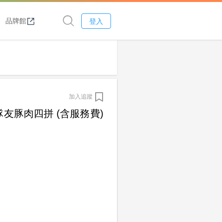
品牌館
登入
加入追蹤
友豚肉四拼 (含服務費)