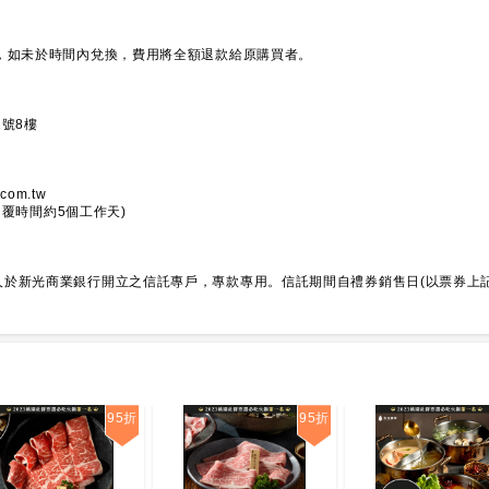
，如未於時間內兌換，費用將全額退款給原購買者。
號8樓
com.tw
0(回覆時間約5個工作天)
於新光商業銀行開立之信託專戶，專款專用。信託期間自禮券銷售日(以票券上
95折
95折