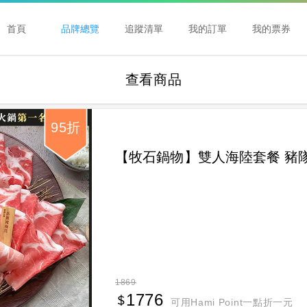
首頁
品牌總覽
追蹤清單
我的訂單
我的票券
查看商品
95折
【牧石鍋物】雙人海陸套餐 豬隊
1869
1776
可用Hami Point一點折一元