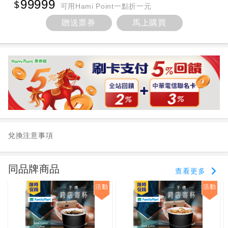
99999
可用Hami Point一點折一元
贈送票券
馬上購買
兌換注意事項
同品牌商品
查看更多
活動
活動