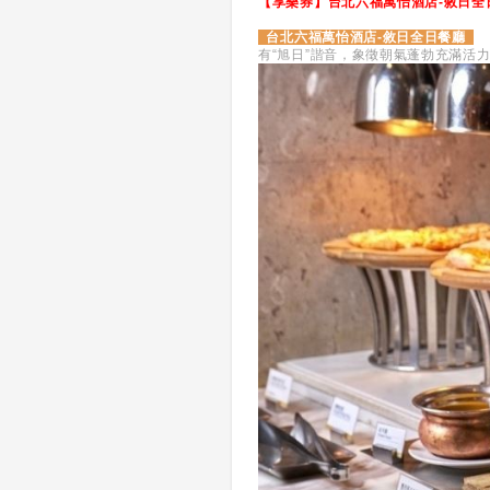
【享樂券】台北六福萬怡酒店-敘日全日
台北六福萬怡酒店-敘日全日餐廳
有“旭日”諧音，象徵朝氣蓬勃充滿活