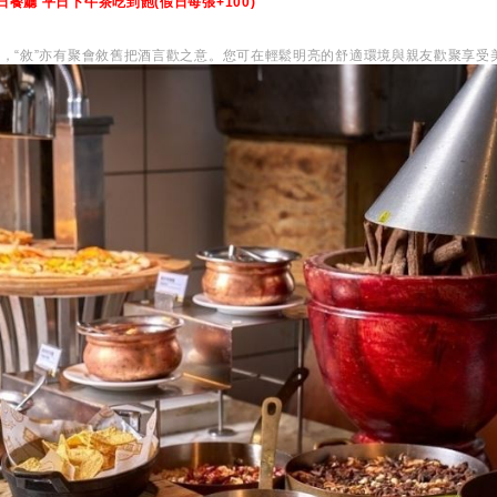
餐廳 平日下午茶吃到飽(假日每張+100)
力，“敘”亦有聚會敘舊把酒言歡之意。您可在輕鬆明亮的舒適環境與親友歡聚享