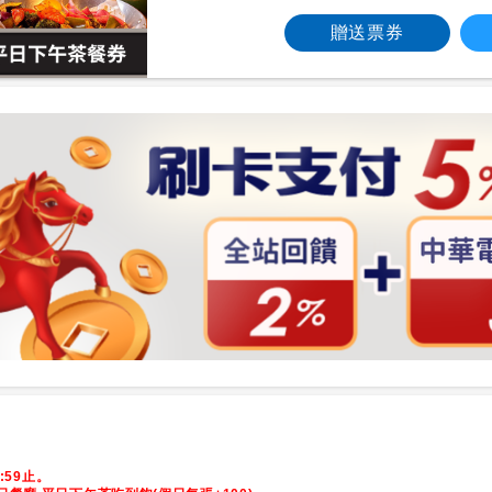
贈送票券
9:59止。