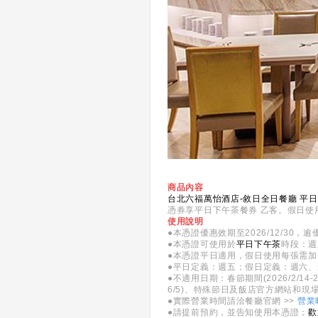
商品內容
台北六福萬怡酒店-敘日全日餐廳 平
憑券享平日下午茶餐券 乙客。假日使
使用說明
●本憑證優惠效期至2026/12/3
●本憑證可使用於
平日下午茶
時段：週五1
●本憑證平日適用，假日使用每張需加
●平日定義：週五；假日定義：週六
●不適用日期：春節期間(2026/2/14-2/
6/5)、特殊節日及飯店官方網站和現
●實際營業時間請洽餐廳官網 >>
營業
●請提前預約，並告知使用本憑證；
歡