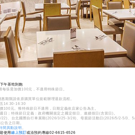
日下午茶吃到飽
用每張需加價100元，不適用特殊節日。
0，逾優惠期限請依原購買單位規範辦理退款流程。
4:30-16:30
價100元。惟特殊節日不適用，日期定義依店家公告為主。
、週日；特殊節日定義：政府機關規定之國定假日、連續假日(含當日)。
22)、台北國際自行車展期(2026/3/25-3/28)、母親節活動日(2026/5/2-5/3、5/
場公告之日期。
時間異動說明
。
迎使用
線上預訂
或洽預約專線02-6615-6526