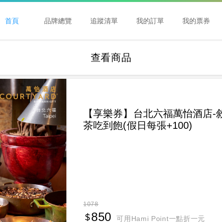
首頁
品牌總覽
追蹤清單
我的訂單
我的票券
查看商品
【享樂券】台北六福萬怡酒店-
茶吃到飽(假日每張+100)
1078
850
可用Hami Point一點折一元