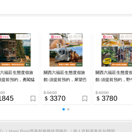
西六福莊生態度假旅
關西六福莊生態度假旅
關西六福莊生態度
須提前預約，勇闖猛
館-須提前預約，犀望巴
館-須提前預約，野
×餐飲體驗套組 享
士體驗探險體驗方案
斑馬小小探險家(二
800
$ 5600
$ 6000
券
（含遊戲島1大1小）享
小) 享樂券
1845
3370
3780
樂券
心
Hami Point票券館服務使用條款
個人資料蒐集告知聲明