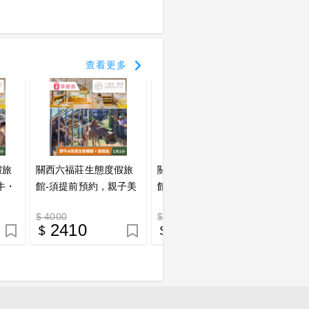
查看更多
假旅
關西六福莊生態度假旅
關西六福莊生態度假旅
關西六
牛・
館-須提前預約，親子美
館-須提前預約，親子生
館-須
大一
洲探險一日遊(一大一小)
態互動體驗套組(二大一
態小旅
$ 4000
$ 4800
$ 320
享樂券
小) 享樂券
小) 享
2410
3066
1