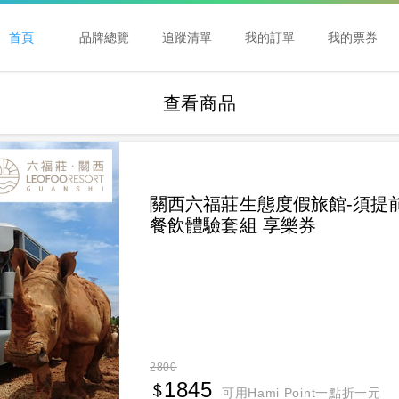
首頁
品牌總覽
追蹤清單
我的訂單
我的票券
查看商品
關西六福莊生態度假旅館-須提
餐飲體驗套組 享樂券
2800
1845
可用Hami Point一點折一元