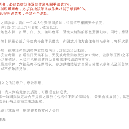
票者，必須負擔該筆退款作業相關手續費3%。
欲辦理退票者，必須負擔該筆退款作業相關手續費50%。
，欲辦理退票者，全額不予退款。
12歲之體驗者，須由一位成人付費陪同參加，並請遵守相關安全規定。
年滿3歲(含)以上方可參加，敬請見諒。
著大地色衣褲，如黑、白、灰、咖啡色系，避免太鮮豔的顏色驚擾動物。同時，應
探險】限量公益升等住房專案學員優先，亦開放其他方案住客報名參加，每梯次最
停駛，或現場彈性調整專案體驗內容，詳情請洽活動部。
客安全考量，如遇當日天候不佳、天災或考量動物狀況(ex:情緒、健康等原因)之
換活動體驗。六福莊活動部將協助貴賓處理後續調整事宜。
題及響應環保，六福莊將不提供雨衣。參加動物體驗貴賓需自備雨衣參加或至開普
造成不便敬請見諒。
開立之信託專戶，專款專用。
間：尚未到店兌換的憑證，可辦理全額退費。
單一時間與特定場合所提供之服務 ( 包括但不限於演唱會、 音樂會或展覽 )，
或另行補足差額重現該服務。
供商品或服務，則消費者原支付之金額
服務