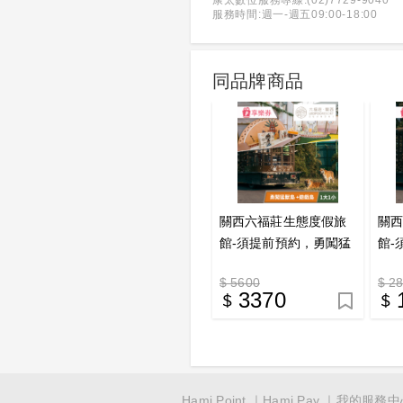
康太數位服務專線:(02)7729-9040
服務時間:週一-週五09:00-18:00
同品牌商品
關西六福莊生態度假旅
關
館-須提前預約，勇闖猛
館-
獸島體驗方案（含遊戲
獸島
$ 5600
$ 2
島1大1小）享樂券
樂
3370
Hami Point
Hami Pay
我的服務中