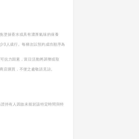
避免塗抹香水或具有濃厚氣味的保養
少3人成行。每梯次以預約成功順序為
不可抗力因素，當日活動將調整或取
敦商店購買，不便之處敬請見諒。
當憑證持有人因故未能於該特定時間與特