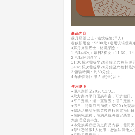
商品內容
蘇丹犀望巴士 ‧ 秘境探險(單人)
餐飲抵用金：$600元 (適用現場優惠)
●蘇丹犀望巴士 ‧ 秘境探險 ：
1.活動場次：每日2梯次（11:30、14
2.活動報到時間：
11:30梯次需提早20分鐘至六福莊
14:45梯次需提早20分鐘至六福村
3.體驗時間：約60分鐘 。
4.年齡限制：限 3 歲(含)以上。
使用說明
●優惠期間至2026/12/31。
●此方案為平日優惠專案，可於假日
●平日定義：週一至週五；假日定義：
●假日、特殊節日加價：$200 (於現
●體驗活動請於購票後自行來電預約日期及
●預約完成後，預約系統將鎖定憑證
您處理退費事宜。
●本兌換券所提供之商品內容，需同
●每張憑證限1人使用，恕無法與他人
●活動退費辦法：