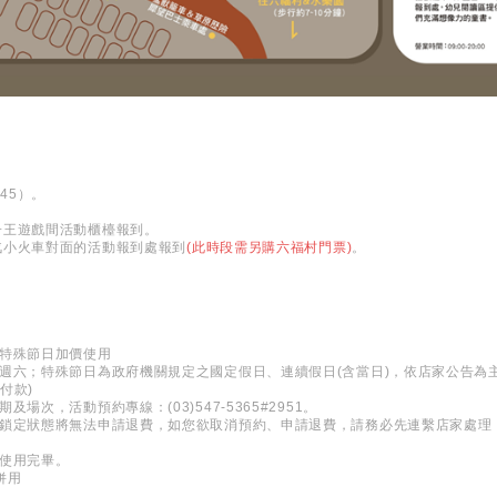
|
:45）。
獅子王遊戲間活動櫃檯報到。
蒸汽小火車對面的活動報到處報到
(此時段需另購六福村門票)
。
、特殊節日加價使用
週六；特殊節日為政府機關規定之國定假日、連續假日(含當日)，依店家公告為
場付款)
場次，活動預約專線：(03)547-5365#2951。
，鎖定狀態將無法申請退費，如您欲取消預約、申請退費，請務必先連繫店家處理
天使用完畢。
併用