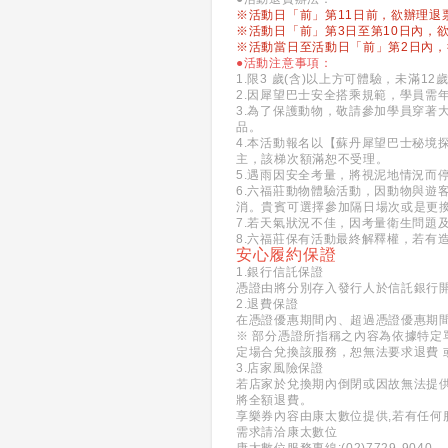
※活動日「前」第11日前，欲辦理退
※活動日「前」第3日至第10日內，
※活動當日至活動日「前」第2日內
●活動注意事項：
1.限3 歲(含)以上方可體驗，未滿
2.因犀望巴士安全搭乘規範，學員需
3.為了保護動物，敬請參加學員穿
品。
4.本活動報名以【蘇丹犀望巴士秘境
主，該梯次額滿恕不受理。
5.遇雨因安全考量，將視泥地情況而
6.六福莊動物體驗活動，因動物與遊
消。貴賓可選擇參加隔日場次或是更
7.若天氣狀況不佳，因考量衛生問
8.六福莊保有活動最終解釋權，若有
安心履約保證
1.銀行信託保證
憑證由將分別存入發行人於信託銀行
2.退費保證
在憑證優惠期間內、超過憑證優惠期
※ 部分憑證所指稱之內容為依據特定
定場合兌換該服務，恕無法要求退費 
3.店家風險保證
若店家於兌換期內倒閉或因故無法提
將全額退費。
享樂券內容由康太數位提供,若有任何
需求請洽康太數位