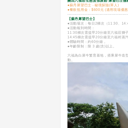
關西六福莊生態度假旅館-犀望巴士體
●蘇丹犀望巴士 ‧ 秘境探險(單人)
●餐飲抵用金：$600元 (適用現場優惠
---------------------------------------------
【蘇丹犀望巴士】
●活動場次：每日2梯次（11:30、14
●活動報到時間：
11:30梯次需提早20分鐘至六福莊
14:45梯次需提早20分鐘至六福村
●體驗時間：約60分鐘 。
●年齡限制：限 3 歲(含)以上。
六福為白犀牛繁育基地，搭乘犀牛造
動。