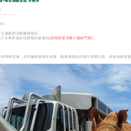
驗×餐飲體驗套組 享樂券
)
-----------
:45）。
獅子王遊戲間活動櫃檯報到。
蒸汽小火車對面的活動報到處報到
(此時段需另購六福村門票)
。
型科學研究車，近距離探索犀牛的家，觀察難得的白犀牛群體生態，有效地傳達