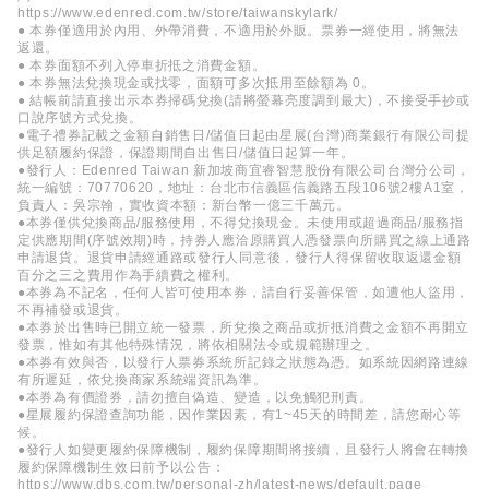
https://www.edenred.com.tw/store/taiwanskylark/
● 本券僅適用於內用、外帶消費，不適用於外販。票券一經使用，將無法
返還。
● 本券面額不列入停車折抵之消費金額。
● 本券無法兌換現金或找零，面額可多次抵用至餘額為 0。
● 結帳前請直接出示本券掃碼兌換(請將螢幕亮度調到最大)，不接受手抄或
口說序號方式兌換。
●電子禮券記載之金額自銷售日/儲值日起由星展(台灣)商業銀行有限公司提
供足額履約保證，保證期間自出售日/儲值日起算一年。
●發行人：Edenred Taiwan 新加坡商宜睿智慧股份有限公司台灣分公司，
統一編號：70770620，地址：台北市信義區信義路五段106號2樓A1室，
負責人：吳宗翰，實收資本額：新台幣一億三千萬元。
●本券僅供兌換商品/服務使用，不得兌換現金。未使用或超過商品/服務指
定供應期間(序號效期)時，持券人應洽原購買人憑發票向所購買之線上通路
申請退貨。退貨申請經通路或發行人同意後，發行人得保留收取返還金額
百分之三之費用作為手續費之權利。
●本券為不記名，任何人皆可使用本券，請自行妥善保管，如遭他人盜用，
不再補發或退貨。
●本券於出售時已開立統一發票，所兌換之商品或折抵消費之金額不再開立
發票，惟如有其他特殊情況，將依相關法令或規範辦理之。
●本券有效與否，以發行人票券系統所記錄之狀態為憑。如系統因網路連線
有所遲延，依兌換商家系統端資訊為準。
●本券為有價證券，請勿擅自偽造、變造，以免觸犯刑責。
●星展履約保證查詢功能，因作業因素，有1~45天的時間差，請您耐心等
候。
●發行人如變更履約保障機制，履約保障期間將接續，且發行人將會在轉換
履約保障機制生效日前予以公告：
https://www.dbs.com.tw/personal-zh/latest-news/default.page