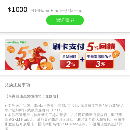
1000
可用Hami Point一點折一元
贈送票券
兌換注意事項
【※商品優惠兌換期間：無效期】
● 本券適用品牌：Skylark洋食．芳鄰/ 古拉爵/ 藍屋日本料理/ 涮乃葉/涮之
華/ 橫濱牛排/ 武蔵野森珈琲 Diner。
● 本券不適用於古拉爵新光三越左營店、古拉爵宜蘭新月廣場店、涮乃葉
高雄SKM.Park店、涮乃葉宜蘭新月廣場店、涮乃葉台南大潤發店、橫濱牛
排宜蘭新月廣場店、橫濱牛排高雄SKM. Park店等。不適用店點資訊請詳
閱 :