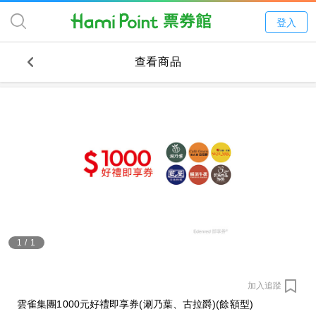
登入
查看商品
1
/
1
加入追蹤
雲雀集團1000元好禮即享券(涮乃葉、古拉爵)(餘額型)