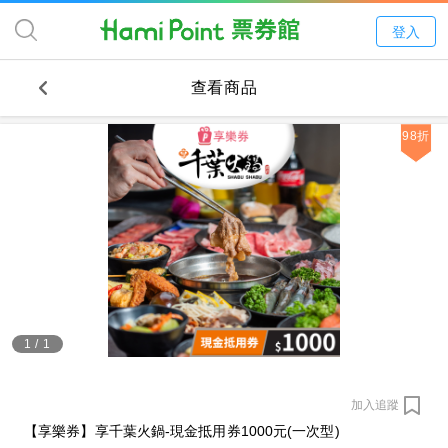
登入
查看商品
98折
1
/
1
加入追蹤
【享樂券】享千葉火鍋-現金抵用券1000元(一次型)