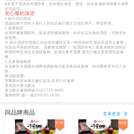
●本電子憑證為有價證券，請勿擅自偽造、變造，如涉及偽造情節重大者將
依法追究。
安心履約保證
1.銀行信託保證
憑證由將分別存入發行人於信託銀行開立之信託專戶，專款專用。
2.退費保證
在憑證優惠期間內、超過憑證優惠期間：尚未到店兌換的憑證，可辦理全
額退費。
※ 部分憑證所指稱之內容為依據特定單一時間與特定場合所提供之服務 (
包括但不限於演唱會、 音樂會或展覽 )，當憑證持有人因故未能於該特定
時間與特定場合兌換該服務，恕無法要求退費 或另行補足差額重現該服
務。
3.店家風險保證
若店家於兌換期內倒閉或因故無法提供商品或服務，則消費者原支付之金
額
將全額退費。
享樂券內容由康太數位提供,若有任何服務
需求請洽康太數位
康太數位服務專線:(02)7729-9040
服務時間:週一-週五09:00-18:00
同品牌商品
查看更多
97折
98折