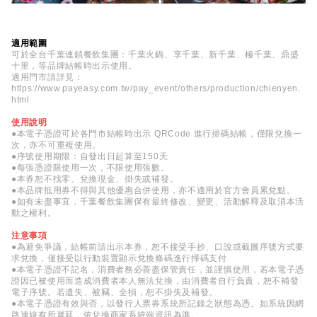
適用範圍
可於全台千葉連鎖餐飲集團：千葉火鍋、享千葉、新千葉、極千葉、鼎盛
十里，等品牌結帳時出示使用。
適用門市請詳見：
https://www.payeasy.com.tw/pay_event/others/production/chienyen.
html
使用說明
●本電子憑證可於各門市結帳時出示 QRCode 進行掃碼結帳，僅限兌換一
次，亦不可重複使用。
●序號使用期限：自發出日起算至150天
●每張憑證限使用一次，不限使用張數。
●本券恕不找零、兌換現金、掛失或補發。
●本品牌抵用券不得與其他優惠合併使用，亦不適用於官方會員累兌點。
●如有未盡事宜，千葉餐飲集團保有最終修改、變更、活動解釋及取消本活
動之權利。
注意事項
●為避免爭議，結帳前請出示本券，恕不接受手抄、口說或截圖序號方式要
求兌換，僅接受以行動裝置顯示兌換條碼進行掃碼支付
●本電子憑證不記名，消費者務必善盡保管責任，並謹慎使用，若本電子憑
證因已被使用而造成消費者本人無法兌換，由消費者自行負責，恕不補發
電子序號。若遺失、被竊、全損，恕不掛失及補發。
●本電子憑證有效與否，以發行人票券系統所記錄之狀態為憑。如系統因網
路連線有所遲延，依兌換商家系統端資訊為準。