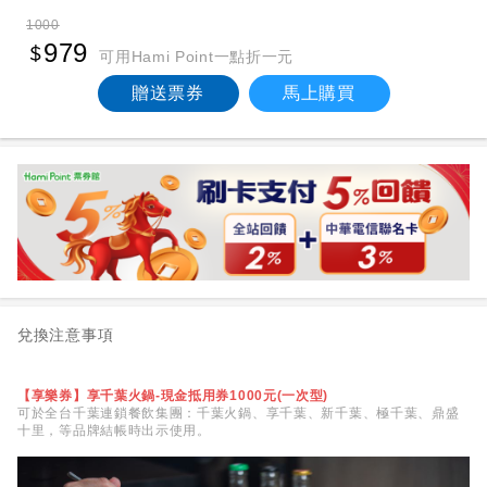
1000
979
可用Hami Point一點折一元
贈送票券
馬上購買
兌換注意事項
【享樂券】享千葉火鍋-現金抵用券1000元(一次型)
可於全台千葉連鎖餐飲集團：千葉火鍋、享千葉、新千葉、極千葉、鼎盛
十里，等品牌結帳時出示使用。