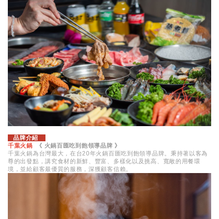
品牌介紹
千葉火鍋
《 火鍋百匯吃到飽領導品牌 》
千葉火鍋為台灣最大，在台20年火鍋百匯吃到飽領導品牌。秉持著以客為
尊的出發點，講究食材的新鮮、豐富、多樣化以及挑高、寬敞的用餐環
境，並給顧客最優質的服務，深獲顧客信賴。