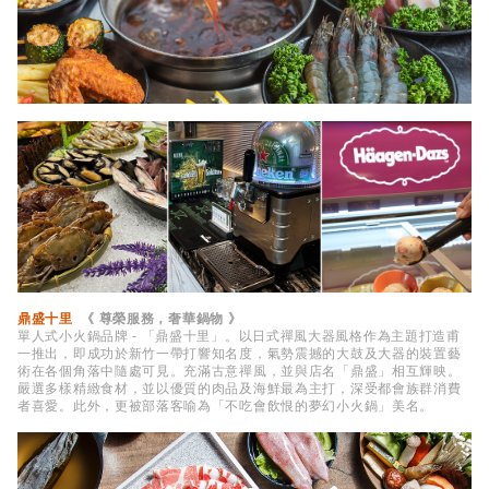
鼎盛十里
《 尊榮服務，奢華鍋物 》
單人式小火鍋品牌 - 「鼎盛十里」。以日式禪風大器風格作為主題打造甫
一推出，即成功於新竹一帶打響知名度，氣勢震撼的大鼓及大器的裝置藝
術在各個角落中隨處可見。充滿古意禪風，並與店名「鼎盛」相互輝映。
嚴選多樣精緻食材，並以優質的肉品及海鮮最為主打，深受都會族群消費
者喜愛。此外，更被部落客喻為「不吃會飲恨的夢幻小火鍋」美名。