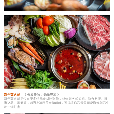
新千葉火鍋
《 分級美味，鍋物豐沛 》
新千葉火鍋定位在更多特殊食材吃到飽，鍋物與各式海鮮、熟食料理、國
際冰品、啤酒等，超過200種美食Buffet，可以讓你和優質頂級海鮮與和牛
吃一網打盡。