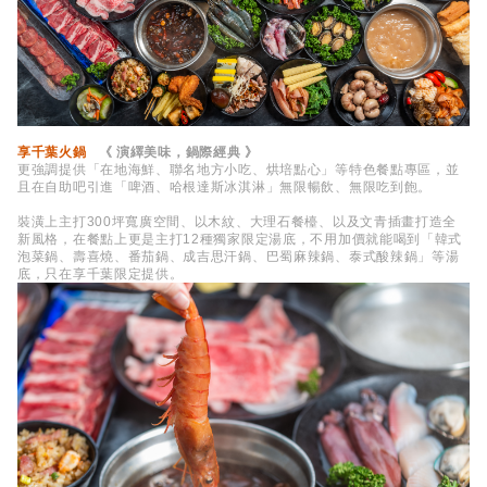
享千葉火鍋
《 演繹美味，鍋際經典 》
更強調提供「在地海鮮、聯名地方小吃、烘培點心」等特色餐點專區，並
且在自助吧引進「啤酒、哈根達斯冰淇淋」無限暢飲、無限吃到飽。
裝潢上主打300坪寬廣空間、以木紋、大理石餐檯、以及文青插畫打造全
新風格，在餐點上更是主打12種獨家限定湯底，不用加價就能喝到「韓式
泡菜鍋、壽喜燒、番茄鍋、成吉思汗鍋、巴蜀麻辣鍋、泰式酸辣鍋」等湯
底，只在享千葉限定提供。