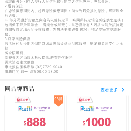
憑證由將分別存入發行人於信託銀行開立之信託專戶，專款專用。
2.退費保證
在憑證優惠期間內、超過憑證優惠期間：尚未到店兌換的憑證，可辦理全
額退費。
※ 部分憑證所指稱之內容為依據特定單一時間與特定場合所提供之服務 (
包括但不限於演唱會、 音樂會或展覽 )，當憑證持有人因故未能於該特定
時間與特定場合兌換該服務，恕無法要求退費 或另行補足差額重現該服
務。
3.店家風險保證
若店家於兌換期內倒閉或因故無法提供商品或服務，則消費者原支付之金
額
將全額退費。
享樂券內容由康太數位提供,若有任何服務
需求請洽康太數位
康太數位服務專線:(02)7729-9040
服務時間:週一-週五09:00-18:00
同品牌商品
查看更多
98折