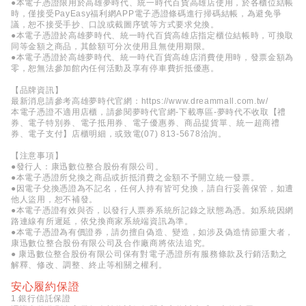
●本電子憑證限用於高雄夢時代、統一時代百貨高雄店使用，於各櫃位結帳
時，僅接受PayEasy福利網APP電子憑證條碼進行掃碼結帳，為避免爭
議，恕不接受手抄、口說或截圖序號等方式要求兌換。
●本電子憑證於高雄夢時代、統一時代百貨高雄店指定櫃位結帳時，可換取
同等金額之商品，其餘額可分次使用且無使用期限。
●本電子憑證於高雄夢時代、統一時代百貨高雄店消費使用時，發票金額為
零，恕無法參加館內任何活動及享有停車費折抵優惠。
【品牌資訊】
最新消息請參考高雄夢時代官網：
https://www.dreammall.com.tw/
本電子憑證不適用店櫃，請參閱夢時代官網-下載專區-夢時代不收取【禮
券、電子特別券、電子抵用券、電子優惠券、商品提貨單、統一超商禮
券、電子支付】店櫃明細，或致電(07) 813-5678洽詢。
【注意事項】
●發行人：康迅數位整合股份有限公司。
●本電子憑證所兌換之商品或折抵消費之金額不予開立統一發票。
●因電子兌換憑證為不記名，任何人持有皆可兌換，請自行妥善保管，如遭
他人盜用，恕不補發。
●本電子憑證有效與否，以發行人票券系統所記錄之狀態為憑。如系統因網
路連線有所遲延，依兌換商家系統端資訊為準。
●本電子憑證為有價證券，請勿擅自偽造、變造，如涉及偽造情節重大者，
康迅數位整合股份有限公司及合作廠商將依法追究。
● 康迅數位整合股份有限公司保有對電子憑證所有服務條款及行銷活動之
解釋、修改、調整、終止等相關之權利。
安心履約保證
1.銀行信託保證