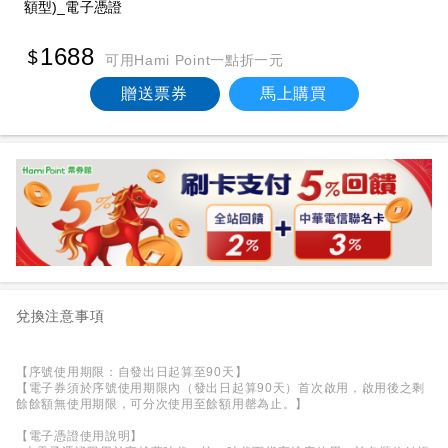
額型)_電子憑證
1688
可用Hami Point一點折一元
贈送票券
馬上購買
兌換注意事項
【序號使用期限：自發出日起算至90天】
【電子券須於序號使用期限內（發出日起算90天）首次啟用，啟用後之剩
餘餘額無使用期限，可分次使用至餘額用罄為止。】
【電子憑證使用說明】