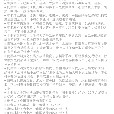
● 購買本卡時已開立統一發票，故持本卡消費金額不再開立統一發票。
● 使用本卡結帳時僅接受出示票券平台之實際畫面，恕無法接受手抄、翻
拍、截圖或口說序號等方式。
● 本卡如已使用、遺失、被竊、遭盜用、滅失、手機故障等致條碼毀損或
無法辨識之情形，不得掛失止付、退現或要求補發。
● 本卡為有價證券，不得擅自偽造、變造、零售或轉售，以免觸犯刑責。
● 本卡為不記名票券，任何人皆可使用本券，請自行妥善保管，如遭他人
盜用，將不補發或退貨。
● 本卡有效與否，以發行人票券系統所記錄之狀態為憑。如系統因網路連
線有所遲延，依兌換商家系統端資訊為準。
● 購買本卡後如欲退貨，本卡需未使用、非轉贈，原購買人可憑發票向所
購買之平台辦理退貨。如確定退貨，發行人得保留收取返還金額百分之三
的費用作為手續費之權利。
● 使用本卡消費之交易如欲退換貨，須攜帶手機、原發票或交易明細、欲
退換貨之商品至原消費門市辦理，退貨金額將存回本卡中，恕無法退回現
金或儲值金。
● 使用本卡消費之交易如欲退換貨，將扣回該筆退貨交易已饋之福利點，
如福利卡之福利點不足扣回且非屬欲退貨之商品具有瑕疵之情形等，本公
司保有評估退貨與否、取消或追回回饋之權利。
● 如有違反使用規範、涉及不當手段、疑似違法行為、政府機關要求等情
形，本公司有權限制或暫停該電子禮劵歸戶、轉贈、兌換使用等一切相關
功能。
● 本卡存入金額依法由陽信商業銀行自【開卡日期】起提供12個月足額履
約保證，保證期間屆滿，由發行人負履約責任。
● 發行人：全聯實業股份有限公司
● 負責人：林敏雄 統一編號：16740494
● 聯絡地址：台北市中山區敬業四路33號8樓
● 服務地址：台北市中山區敬業四路33號5樓