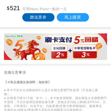
521
可用Hami Point一點折一元
贈送票券
馬上購買
兌換注意事項
【※商品優惠兌換期間：無效期】
● 本卡可於全台全聯福利中心及大全聯之實體門市使用（不含線上購
物）。
● 全聯電子禮卡(下稱「本卡」)，本卡無使用期限，限全聯及大全聯實體門
市使用，可分次使用至面額兌換完畢，恕無法支付線上購物(含PXGo!、分
批取、小時達等)、外送平台、代收業務(含雙北專用購物袋)、服務事項、
兌換現金/儲值金/禮券/禮卡及菸品等相關受法令限制商品。