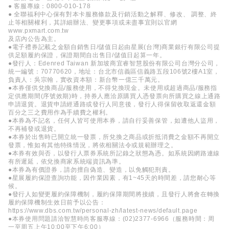
● 客服專線：0800-010-178
● 全聯福利中心保有對本卡服務條款及行銷活動之解釋、修改、 調整、終
止等相關權利，其詳細辦法、變更事項或未盡事宜則以官網
www.pxmart.com.tw
及店內公告為主。
●電子禮券記載之金額自銷售日/儲值日起由星展(台灣)商業銀行有限公司提
供足額履約保證，保證期間自出售日/儲值日起算一年。
●發行人：Edenred Taiwan 新加坡商宜睿智慧股份有限公司台灣分公司，
統一編號：70770620，地址：台北市信義區信義路五段106號2樓A1室，
負責人：吳宗翰，實收資本額：新台幣一億三千萬元。
●本券僅供兌換商品/服務使用，不得兌換現金。未使用或超過商品/服務指
定供應期間(序號效期)時，持券人應洽原購買人憑發票向所購買之線上通路
申請退貨。退貨申請經通路或發行人同意後，發行人得保留收取返還金額
百分之三之費用作為手續費之權利。
●本券為不記名，任何人皆可使用本券，請自行妥善保管，如遭他人盜用，
不再補發或退貨。
●本券於出售時已開立統一發票，所兌換之商品或折抵消費之金額不再開立
發票，惟如有其他特殊情況，將依相關法令或規範辦理之。
●本券有效與否，以發行人票券系統所記錄之狀態為憑。如系統因網路連線
有所遲延，依兌換商家系統端資訊為準。
●本券為有價證券，請勿擅自偽造、變造，以免觸犯刑責。
●星展履約保證查詢功能，因作業因素，有1~45天的時間差，請您耐心等
候。
●發行人如變更履約保障機制，履約保障期間將接續，且發行人將會在轉換
履約保障機制生效日前予以公告：
https://www.dbs.com.tw/personal-zh/latest-news/default.page
●本券使用問題請洽智慧時尚客服專線：(02)2377-6966（服務時間：周
一至周五上午10:00至下午6:00）