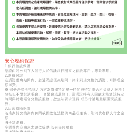
安心履約保證
1.銀行信託保證
憑證由將分別存入發行人於信託銀行開立之信託專戶，專款專用。
2.退費保證
在憑證優惠期間內、超過憑證優惠期間：尚未到店兌換的憑證，可辦理全
額退費。
※ 部分憑證所指稱之內容為依據特定單一時間與特定場合所提供之服務 (
包括但不限於演唱會、 音樂會或展覽 )，當憑證持有人因故未能於該特定
時間與特定場合兌換該服務，恕無法要求退費 或另行補足差額重現該服
務。
3.店家風險保證
若店家於兌換期內倒閉或因故無法提供商品或服務，則消費者原支付之金
額
將全額退費。
享樂券內容由康太數位提供,若有任何服務
需求請洽康太數位