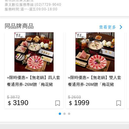
康太數位服務專線:(02)7729-9040
服務時間:週一-週五09:00-18:00
同品牌商品
查看更多
=限時優惠=【無老鍋】四人套
=限時優惠=【無老鍋】雙人套
餐通用券-26M贈「梅花豬
餐通用券-26M贈「梅花豬
肉」乙份POS-M(平假日適用/
肉」乙份POS-M(平假日適用/
$ 3872
$ 2603
部分門市不適用)
部分門市不適用)
3190
1999