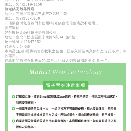
電話：(04)2319-1158
無老鍋高雄苓雅店
地址：高雄市苓雅區三多三路236-1號
電話：(07)338-5959
※僅限台灣無老鍋門市使用(無老鍋台北信義店恕不適用)。
發行單位
好付數位金融科技股份有限公司
地址：臺北市松山區南京東路5段343號6樓
統一編號：42647852
代表人：吳瀅潔
本商品(服務)禮券銷售所收取之金額，已存入陽信商業銀行之信託專戶，專
款專用。
信託期間自禮券銷售日(以票券上記載之銷售日期為準)起算一年。