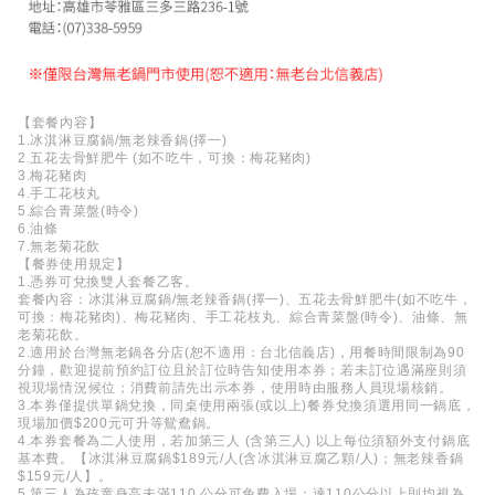
【套餐內容】
1.冰淇淋豆腐鍋/無老辣香鍋(擇一)
2.五花去骨鮮肥牛 (如不吃牛，可換：梅花豬肉)
3.梅花豬肉
4.手工花枝丸
5.綜合青菜盤(時令)
6.油條
7.無老菊花飲
【餐券使用規定】
1.憑券可兌換雙人套餐乙客。
套餐內容：冰淇淋豆腐鍋/無老辣香鍋(擇一)、五花去骨鮮肥牛(如不吃牛，
可換：梅花豬肉)、梅花豬肉、手工花枝丸、綜合青菜盤(時令)、油條、無
老菊花飲。
2.適用於台灣無老鍋各分店(恕不適用：台北信義店)，用餐時間限制為90
分鐘，歡迎提前預約訂位且於訂位時告知使用本券；若未訂位遇滿座則須
視現場情況候位；消費前請先出示本券，使用時由服務人員現場核銷。
3.本券僅提供單鍋兌換，同桌使用兩張(或以上)餐券兌換須選用同一鍋底，
現場加價$200元可升等鴛鴦鍋。
4.本券套餐為二人使用，若加第三人 (含第三人) 以上每位須額外支付鍋底
基本費。【冰淇淋豆腐鍋$189元/人(含冰淇淋豆腐乙顆/人)；無老辣香鍋
$159元/人】。
5.第三人為孩童身高未滿110 公分可免費入場；達110公分以上則均視為