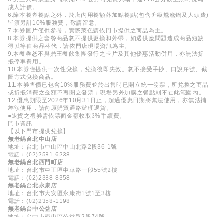
成人計價。
6.除本餐券餐點之外，於店內用餐額外加點餐點(包含升級鴛鴦鍋及人頭費)
皆須另計10%服務費，敬請留意。
7.本券圖片僅供參考，實際菜色請依門市提供之商品為主。
8.本券提供之套餐商品恕不提供更換和外帶，如遇供應問題造成商品短缺
得以等值商品替代，請依門店現場資訊為主。
9.本餐券恕不與鼎王餐飲集團發行之卡片及其他優惠活動併用，亦無法折
抵停車費用。
10.本券僅提供一次性兌換，兌換後即失效。恕不接受手抄、口說序號、截
圖方式兌換商品。
11.本券售價已包含10%服務費並於出售時已開立統一發票，所兌換之商品
或折抵消費之金額不再開立發票；現場另外加購之餐點則不在此範圍內。
12.優惠期限至2026年10月31日止，超過優惠日期將無法使用，亦無法補
差額使用，請向原購買通路辦理退貨。
●退貨之禮券需依票面金額收取3%手續費。
門市資訊
【以下門市提供兌換】
無老鍋台北中山店
地址：台北市中山區中山北路2段36-1號
電話：(02)2581-6238
無老鍋台北西門町店
地址：台北市中正區中華路一段55號2樓
電話：(02)2388-8358
無老鍋台北永康店
地址：台北市大安區永康街1號1至3樓
電話：(02)2358-1198
無老鍋台中公益店
地址：台中市南屯區公益路2段74號