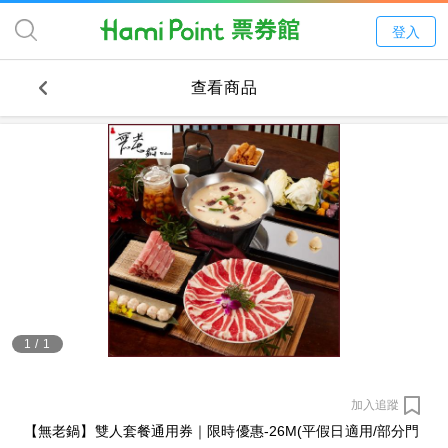
登入
查看商品
1
/
1
加入追蹤
【無老鍋】雙人套餐通用券｜限時優惠-26M(平假日適用/部分門