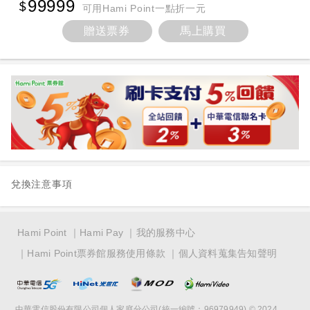
99999
可用Hami Point一點折一元
贈送票券
馬上購買
兌換注意事項
Hami Point
Hami Pay
我的服務中心
Hami Point票券館服務使用條款
個人資料蒐集告知聲明
中華電信股份有限公司個人家庭分公司(統一編號：96979949) © 2024