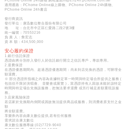
PChome Online 24h購物 網站連結
https://24h.pchome.com.tw/
適用通路：PChome Online線上購物、PChome Online 24h購物、
PChome Online 24h書店
發行商資訊
發行單位：康迅數位整合股份有限公司
地 址：台北市中正區仁愛路二段2號3樓
統一編號：70553216
負 責 人：詹宏志
資 本 額：434,500,000
安心履約保證
1.銀行信託保證
憑證由將分別存入發行人於信託銀行開立之信託專戶，專款專用。
2.退費保證
在憑證優惠期間內、超過憑證優惠期間：尚未到店兌換的憑證，可辦理全
額退費。
※ 部分憑證所指稱之內容為依據特定單一時間與特定場合所提供之服務 (
包括但不限於演唱會、 音樂會或展覽 )，當憑證持有人因故未能於該特定
時間與特定場合兌換該服務，恕無法要求退費 或另行補足差額重現該服
務。
3.店家風險保證
若店家於兌換期內倒閉或因故無法提供商品或服務，則消費者原支付之金
額
將全額退費。
享樂券內容由康太數位提供,若有任何服務
需求請洽康太數位
康太數位服務專線:(02)7729-9040