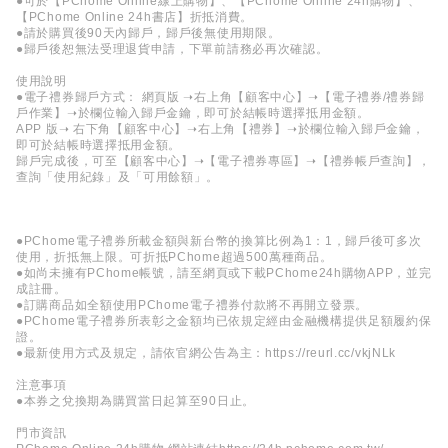
●可於【PChome Online線上購物】、【PChome Online 24h購物】、
【PChome Online 24h書店】折抵消費。
●請於購買後90天內歸戶，歸戶後無使用期限。
●歸戶後恕無法受理退貨申請，下單前請務必再次確認。
使用說明
●電子禮券歸戶方式： 網頁版 ➝右上角【顧客中心】➝【電子禮券/禮券歸
戶作業】➝於欄位輸入歸戶金鑰，即可於結帳時選擇抵用金額。
APP 版➝ 右下角【顧客中心】➝右上角【禮券】➝於欄位輸入歸戶金鑰，
即可於結帳時選擇抵用金額。
歸戶完成後，可至【顧客中心】➝【電子禮券專區】➝【禮券帳戶查詢】，
查詢「使用紀錄」及「可用餘額」。
●PChome電子禮券所載金額與新台幣的換算比例為1：1，歸戶後可多次
使用，折抵無上限。可折抵PChome超過500萬種商品。
●如尚未擁有PChome帳號，請至網頁或下載PChome24h購物APP，並完
成註冊。
●訂購商品如全額使用PChome電子禮券付款將不再開立發票。
●PChome電子禮券所表彰之金額均已依規定經由金融機構提供足額履約保
證。
●最新使用方式及規定，請依官網公告為主：
https://reurl.cc/vkjNLk
注意事項
●本券之兌換期為購買當日起算至90日止。
門市資訊