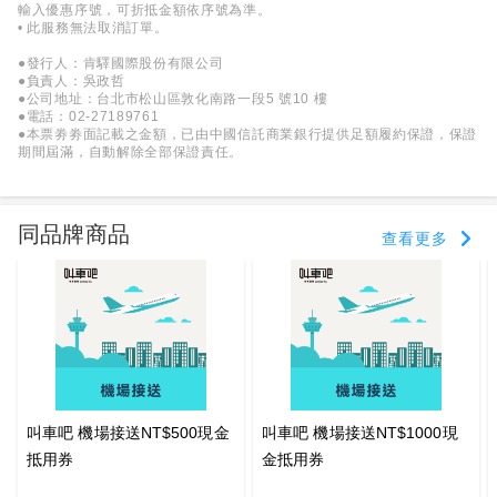
輸入優惠序號，可折抵金額依序號為準。
• 此服務無法取消訂單。
●發行人：肯驛國際股份有限公司
●負責人：吳政哲
●公司地址：台北市松山區敦化南路一段5 號10 樓
●電話：02-27189761
●本票劵劵面記載之金額，已由中國信託商業銀行提供足額履約保證，保證
期間屆滿，自動解除全部保證責任。
同品牌商品
查看更多
叫車吧 機場接送NT$500現金
叫車吧 機場接送NT$1000現
抵用券
金抵用券