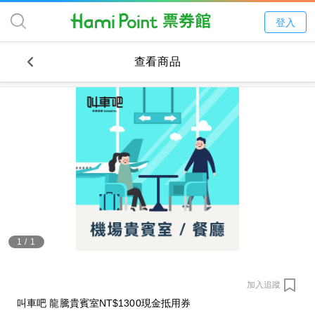
登入
查看商品
1
/
1
加入追蹤
叫車吧 龍騰貴賓室NT$1300現金抵用券