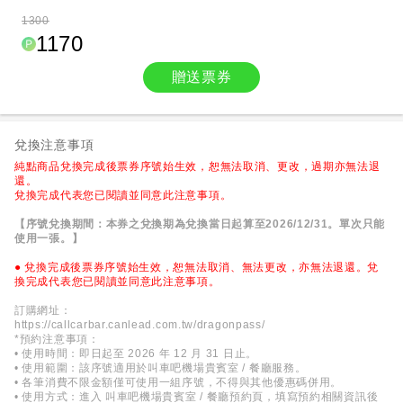
1300
1170
贈送票券
兌換注意事項
純點商品兌換完成後票券序號始生效，恕無法取消、更改，過期亦無法退
還。
兌換完成代表您已閱讀並同意此注意事項。
【序號兌換期間：本券之兌換期為兌換當日起算至2026/12/31。單次只能
使用一張。】
● 兌換完成後票券序號始生效，恕無法取消、無法更改，亦無法退還。兌
換完成代表您已閱讀並同意此注意事項。
訂購網址：
https://callcarbar.canlead.com.tw/dragonpass/
*預約注意事項：
• 使用時間：即日起至 2026 年 12 月 31 日止。
• 使用範圍：該序號適用於叫車吧機場貴賓室 / 餐廳服務。
• 各筆消費不限金額僅可使用一組序號，不得與其他優惠碼併用。
• 使用方式：進入 叫車吧機場貴賓室 / 餐廳預約頁，填寫預約相關資訊後