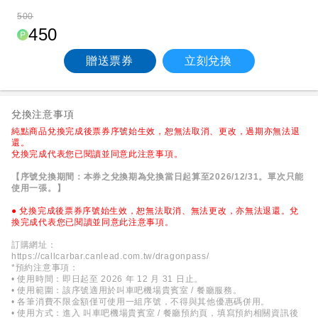
500
450
贈送票券
立刻兌換
兌換注意事項
純點商品兌換完成後票券序號始生效，恕無法取消、更改，過期亦無法退
還。
兌換完成代表您已閱讀並同意此注意事項。
【序號兌換期間：本券之兌換期為兌換當日起算至2026/12/31。單次只能
使用一張。】
● 兌換完成後票券序號始生效，恕無法取消、無法更改，亦無法退還。兌
換完成代表您已閱讀並同意此注意事項。
訂購網址：
https://callcarbar.canlead.com.tw/dragonpass/
*預約注意事項：
• 使用時間：即日起至 2026 年 12 月 31 日止。
• 使用範圍：該序號適用於叫車吧機場貴賓室 / 餐廳服務。
• 各筆消費不限金額僅可使用一組序號，不得與其他優惠碼併用。
• 使用方式：進入 叫車吧機場貴賓室 / 餐廳預約頁，填寫預約相關資訊後