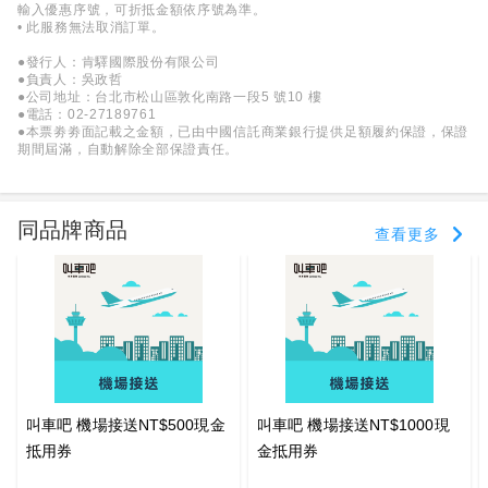
輸入優惠序號，可折抵金額依序號為準。
• 此服務無法取消訂單。
●發行人：肯驛國際股份有限公司
●負責人：吳政哲
●公司地址：台北市松山區敦化南路一段5 號10 樓
●電話：02-27189761
●本票劵劵面記載之金額，已由中國信託商業銀行提供足額履約保證，保證
期間屆滿，自動解除全部保證責任。
同品牌商品
查看更多
叫車吧 機場接送NT$500現金
叫車吧 機場接送NT$1000現
抵用券
金抵用券