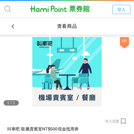
登入
查看商品
9折
1
/
1
加入追蹤
叫車吧 龍騰貴賓室NT$500現金抵用券