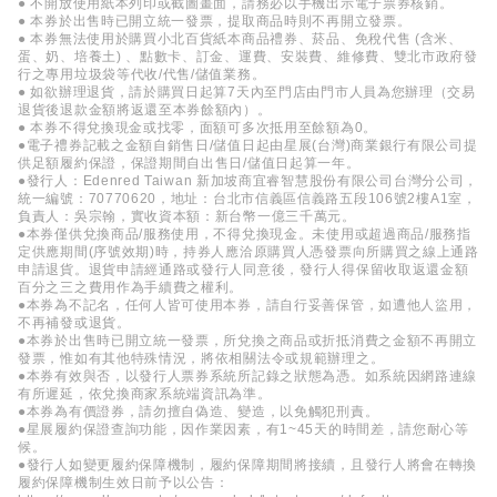
● 不開放使用紙本列印或截圖畫面，請務必以手機出示電子票券核銷。
● 本券於出售時已開立統一發票，提取商品時則不再開立發票。
● 本券無法使用於購買小北百貨紙本商品禮券、菸品、免稅代售 (含米、
蛋、奶、培養土) 、點數卡、訂金、運費、安裝費、維修費、雙北市政府發
行之專用垃圾袋等代收/代售/儲值業務。
● 如欲辦理退貨，請於購買日起算7天內至門店由門市人員為您辦理（交易
退貨後退款金額將返還至本券餘額內）。
● 本券不得兌換現金或找零，面額可多次抵用至餘額為0。
●電子禮券記載之金額自銷售日/儲值日起由星展(台灣)商業銀行有限公司提
供足額履約保證，保證期間自出售日/儲值日起算一年。
●發行人：Edenred Taiwan 新加坡商宜睿智慧股份有限公司台灣分公司，
統一編號：70770620，地址：台北市信義區信義路五段106號2樓A1室，
負責人：吳宗翰，實收資本額：新台幣一億三千萬元。
●本券僅供兌換商品/服務使用，不得兌換現金。未使用或超過商品/服務指
定供應期間(序號效期)時，持券人應洽原購買人憑發票向所購買之線上通路
申請退貨。退貨申請經通路或發行人同意後，發行人得保留收取返還金額
百分之三之費用作為手續費之權利。
●本券為不記名，任何人皆可使用本券，請自行妥善保管，如遭他人盜用，
不再補發或退貨。
●本券於出售時已開立統一發票，所兌換之商品或折抵消費之金額不再開立
發票，惟如有其他特殊情況，將依相關法令或規範辦理之。
●本券有效與否，以發行人票券系統所記錄之狀態為憑。如系統因網路連線
有所遲延，依兌換商家系統端資訊為準。
●本券為有價證券，請勿擅自偽造、變造，以免觸犯刑責。
●星展履約保證查詢功能，因作業因素，有1~45天的時間差，請您耐心等
候。
●發行人如變更履約保障機制，履約保障期間將接續，且發行人將會在轉換
履約保障機制生效日前予以公告：