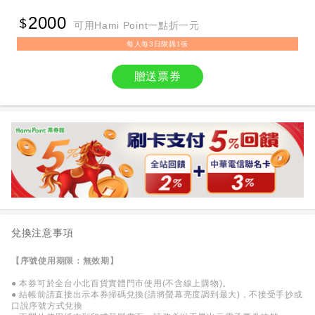
2000
可用Hami Point一點折一元
每人每3日限購1張
贈送票券
兌換注意事項
【序號使用期限：無效期】
● 本券可於全台小北百貨實體門市使用(不含線上購物)。
● 結帳前請直接出示本券掃碼兌換(請將螢幕亮度調到最大)，不接受手抄或
口說序號方式兌換