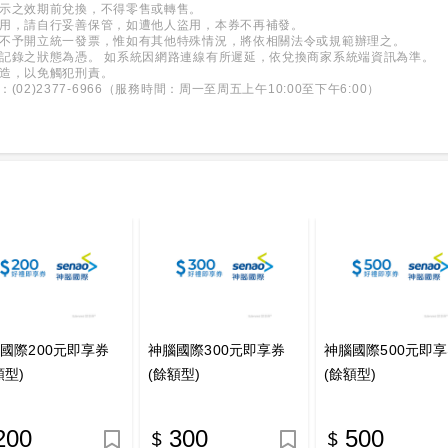
顯示之效期前兌換，不得零售或轉售。
使用，請自行妥善保管，如遭他人盜用，本券不再補發。
額不予開立統一發票，惟如有其他特殊情況，將依相關法令或規範辦理之。
記錄之狀態為憑。 如系統因網路連線有所遲延，依兌換商家系統端資訊為準。
變造，以免觸犯刑責。
2)2377-6966（服務時間：周一至周五上午10:00至下午6:00）
國際200元即享券
神腦國際300元即享券
神腦國際500元即
額型)
(餘額型)
(餘額型)
200
300
500