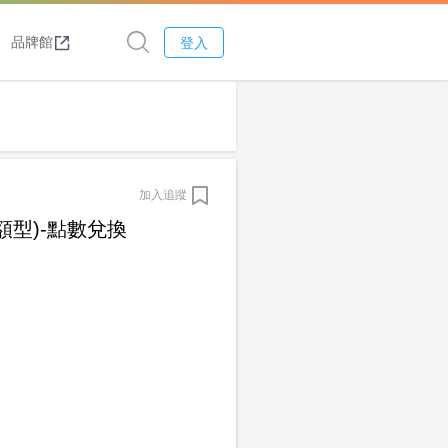
品牌館
登入
加入追蹤
額型)-點數兌換