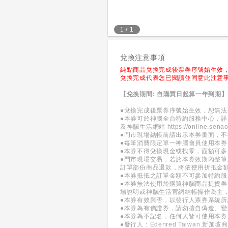
1
/
1
兌換注意事項
純點商品兌換完成後票券序號始生效
兌換完成代表您已閱讀並同意此注意
【兌換期間: 自購買日起算一年到期】
●兌換完成後票券序號始生效，恕無
●本券可於神腦全台特約服務中心，詳
及神腦生活網站
https://online.sena
●門市現場結帳前請出示本券畫面，
●每筆消費限定單一神腦會員使用本
●本券不得兌換現金或找零，面額可多
●門市現場交易，若於本券效期內整
訂單部份商品退款，將依使用折抵金
●本券抵抵之訂單金額不可參加特約
●本券無法使用於購買神腦商品提貨券
場說明或神腦生活官網結帳操作為主
●本券有效與否，以發行人票券系統
●本券為有價證券，請勿擅自偽造、
●本券為不記名，任何人皆可使用本
●發行人：Edenred Taiwan 