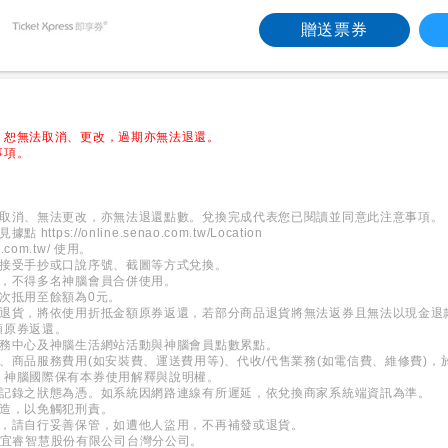
贈送票券
，恕無法取消、更改，過期亦無法退還。
事項。
法取消、無法更改，亦無法退還點數。兌換完成代表您已閱讀並同意此注意事項。
見據點
https://online.senao.com.tw/Location
o.com.tw/
使用。
不接受手抄或口說序號、截圖等方式兌換。
券，不得多名神腦會員合併使用。
次抵用至餘額為0元。
筆退貨，將依使用折抵金額原券返還，若部分商品退貨將無法返券且無法以現金退
額原券返還。
服務中心及神腦生活網站活動與神腦會員點數累點。
、商品服務費用(如安裝費、運送費用等)、代收/代售業務(如電信費、維修費)
，神腦國際保有本券使用解釋與說明權。
所記錄之狀態為憑。如系統因網路連線有所遲延，依兌換商家系統端資訊為準。
變造，以免觸犯刑責。
券，請自行妥善保管，如遭他人盜用，不再補發或退貨。
新加坡商宜睿智慧股份有限公司台灣分公司。