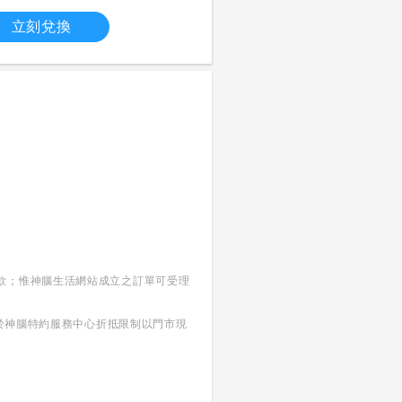
立刻兌換
款；惟神腦生活網站成立之訂單可受理
，於神腦特約服務中心折抵限制以門市現