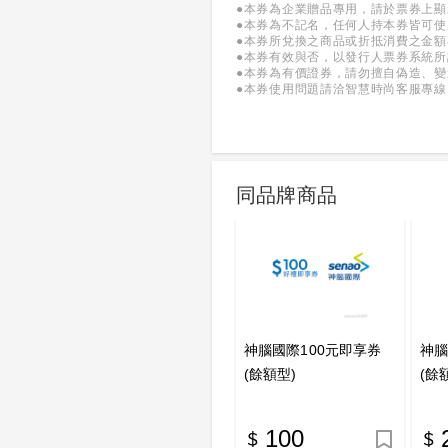
●本券為企業贈品專用，請於票券上
●本券為不記名，任何人持本券皆可
●本券所兌換之商品或折抵消費之金
●本券有效與否，以發行人票券系統所
●本券為有價證券，請勿擅自偽造、
●本券使用問題請洽智慧時尚客服專線：(0
同品牌商品
神腦國際100元即享券
神腦
(餘額型)
(餘
100