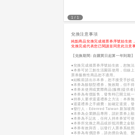
1
/
1
兌換注意事項
純點商品兌換完成後票券序號始生效
兌換完成代表您已閱讀並同意此注意
【兌換期間: 自購買日起算一年到期】
●兌換完成後票券序號始生效，恕無
●本券可於三創生活園區使用，但線
票券服務性商品恕不適用。
●結帳前請出示本券，恕不接受手抄
●本券為餘額型禮券，無效期，但不得
●本券未使用或實際商品(服務)提供
●本券為有償販售，發售時已開立統一
●持券人要求退還禮券之方法：本券無
●退還禮券之手續費：如確定退貨，
●發行人：Edenred Taiwan 
●本券為企業贈品專用，請於票券上
●本券為不記名，任何人持本券皆可
●本券所兌換之商品或折抵消費之金
●本券有效與否，以發行人票券系統所
●本券為有價證券，請勿擅自偽造、