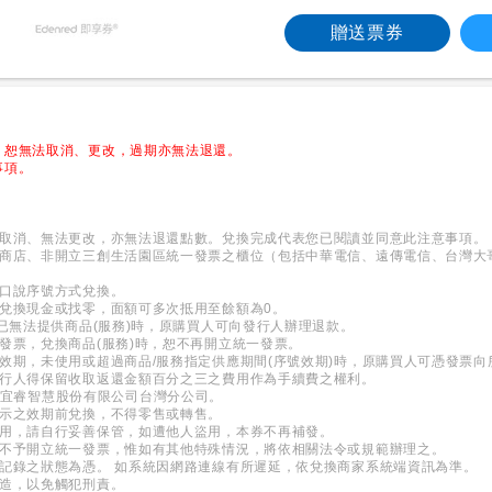
贈送票券
，恕無法取消、更改，過期亦無法退還。
事項。
法取消、無法更改，亦無法退還點數。兌換完成代表您已閱讀並同意此注意事項。
上商店、非開立三創生活園區統一發票之櫃位（包括中華電信、遠傳電信、台灣大
或口說序號方式兌換。
兌換現金或找零，面額可多次抵用至餘額為0。
者已無法提供商品(服務)時，原購買人可向發行人辦理退款。
發票，兌換商品(服務)時，恕不再開立統一發票。
效期，未使用或超過商品/服務指定供應期間(序號效期)時，原購買人可憑發票
發行人得保留收取返還金額百分之三之費用作為手續費之權利。
新加坡商宜睿智慧股份有限公司台灣分公司。
顯示之效期前兌換，不得零售或轉售。
使用，請自行妥善保管，如遭他人盜用，本券不再補發。
額不予開立統一發票，惟如有其他特殊情況，將依相關法令或規範辦理之。
記錄之狀態為憑。 如系統因網路連線有所遲延，依兌換商家系統端資訊為準。
變造，以免觸犯刑責。