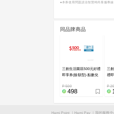
●本券使用問題請洽智慧時尚客服專線：(0
同品牌商品
三創生活園區500元好禮
三創
即享券(餘額型)-點數兌
禮即
換
兌
P 500
P 2
498
Hami Point
Hami Pay
我的服務中