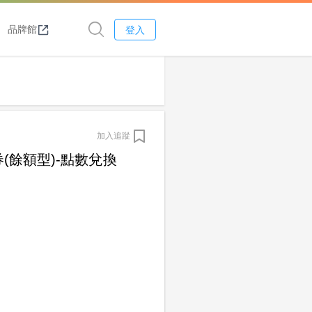
品牌館
登入
加入追蹤
(餘額型)-點數兌換