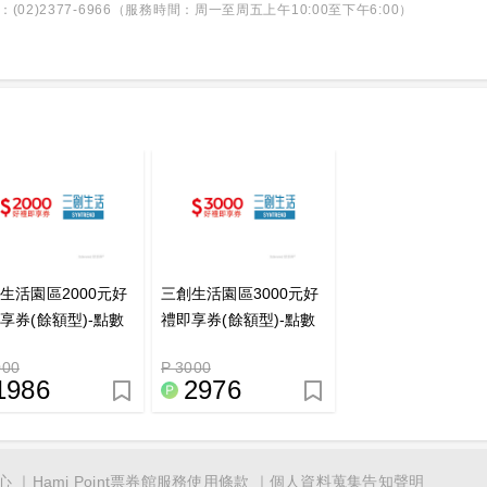
2)2377-6966（服務時間：周一至周五上午10:00至下午6:00）
生活園區2000元好
三創生活園區3000元好
享券(餘額型)-點數
禮即享券(餘額型)-點數
換
兌換
000
P 3000
1986
2976
心
Hami Point票券館服務使用條款
個人資料蒐集告知聲明