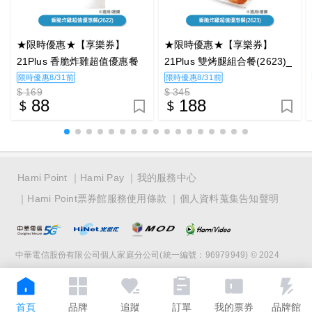
★限時優惠★【享樂券】
★限時優惠★【享樂券】
21Plus 香脆炸雞超值優惠餐
21Plus 雙烤腿組合餐(2623)_
(2622)_電子憑證
電子憑證
限時優惠8/31前
限時優惠8/31前
$ 169
$ 345
88
188
Hami Point
Hami Pay
我的服務中心
Hami Point票券館服務使用條款
個人資料蒐集告知聲明
中華電信股份有限公司個人家庭分公司(統一編號：96979949) © 2024
首頁
品牌
追蹤
訂單
我的票券
品牌館