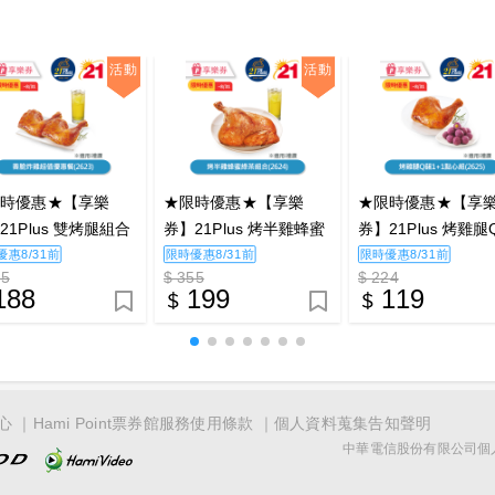
活動
活動
限時優惠★【享樂
★限時優惠★【享樂
★限時優惠★【享
21Plus 雙烤腿組合
券】21Plus 烤半雞蜂蜜
券】21Plus 烤雞腿
2623)_電子憑證
綠茶組合(2624)_電子憑
1+1點心組(2625)
優惠8/31前
限時優惠8/31前
限時優惠8/31前
45
$ 355
$ 224
證
憑證
188
199
119
心
Hami Point票券館服務使用條款
個人資料蒐集告知聲明
中華電信股份有限公司個人家庭