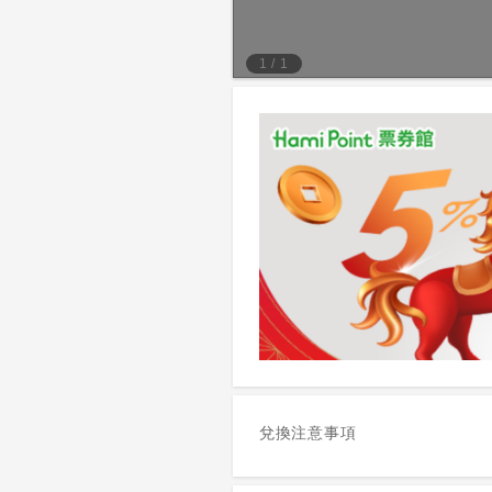
1
/
1
兌換注意事項