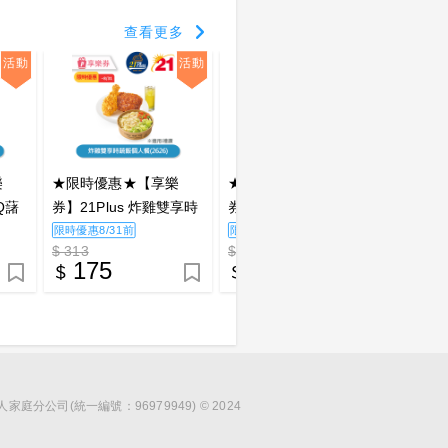
查看更多
活動
活動
活動
樂
★限時優惠★【享樂
★限時優惠★【享樂
★限時
Q藷
券】21Plus 炸雞雙享時
券】21Plus 烤炸雙霸泡
券】21
_電子
蔬飯個人餐(2626)_電子
麵獨享餐(2627)_電子憑
桶歡聚餐
限時優惠8/31前
限時優惠8/31前
限時優惠
$ 313
$ 338
$ 103
憑證
證
證
175
179
5
分公司(統一編號：96979949) © 2024