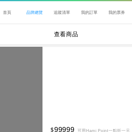
首頁
品牌總覽
追蹤清單
我的訂單
我的票券
查看商品
99999
可用Hami Point一點折一元