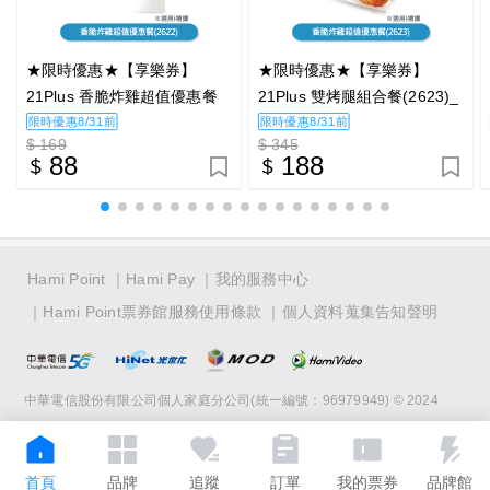
★限時優惠★【享樂券】
★限時優惠★【享樂券】
21Plus 香脆炸雞超值優惠餐
21Plus 雙烤腿組合餐(2623)_
(2622)_電子憑證
電子憑證
限時優惠8/31前
限時優惠8/31前
$ 169
$ 345
88
188
Hami Point
Hami Pay
我的服務中心
Hami Point票券館服務使用條款
個人資料蒐集告知聲明
中華電信股份有限公司個人家庭分公司(統一編號：96979949) © 2024
首頁
品牌
追蹤
訂單
我的票券
品牌館