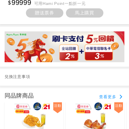
99999
可用Hami Point一點折一元
贈送票券
馬上購買
兌換注意事項
同品牌商品
查看更多
活動
活動