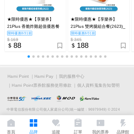
★限時優惠★【享樂券】
★限時優惠★【享樂券】
21Plus 香脆炸雞超值優惠餐
21Plus 雙烤腿組合餐(2623)_
(2622)_電子憑證
電子憑證
限時優惠8/31前
限時優惠8/31前
$ 169
$ 345
88
188
Hami Point
Hami Pay
我的服務中心
Hami Point票券館服務使用條款
個人資料蒐集告知聲明
中華電信股份有限公司個人家庭分公司(統一編號：96979949) © 2024
首頁
品牌
追蹤
訂單
我的票券
品牌館