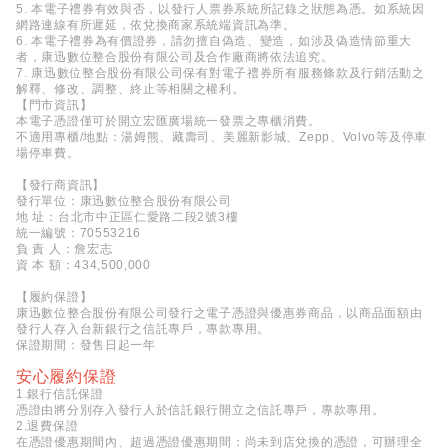
5. 本電子禮券有效與否，以發行人票券系統所記錄之狀態為憑。如系統因
網路連線有所遲延，依兌換商家系統端資訊為準。
6. 本電子禮券為有價證券，請勿擅自偽造、變造，如涉及偽造情節重大
者，康迅數位整合股份有限公司及合作廠商將依法追究。
7. 康迅數位整合股份有限公司保有對電子禮券所有服務條款及行銷活動之
解釋、修改、調整、終止等相關之權利。
【門市資訊】
本電子憑證僅可於開立宏匯廣場統一發票之專櫃消費。
不適用專櫃/地點：湯姆熊、藏壽司、美麗新影城、Zepp、Volvo等及停車
場停車費。
【發行商資訊】
發行單位：康迅數位整合股份有限公司
地 址：台北市中正區仁愛路二段2號3樓
統一編號：70553216
負 責 人：詹宏志
資 本 額：434,500,000
【履約保證】
康迅數位整合股份有限公司發行之電子憑證與優惠券商品，以商品面額由
發行人存入台新銀行之信託專戶，專款專用。
保證期間：發售日起一年
安心履約保證
1.銀行信託保證
憑證由將分別存入發行人於信託銀行開立之信託專戶，專款專用。
2.退費保證
在憑證優惠期間內、超過憑證優惠期間：尚未到店兌換的憑證，可辦理全