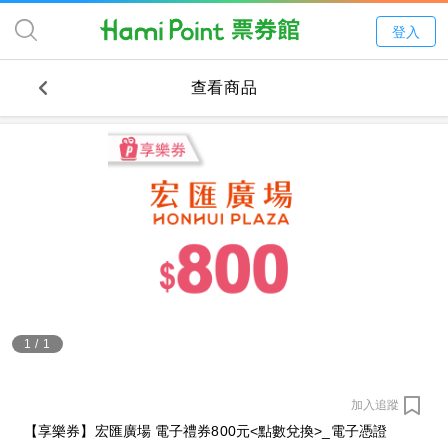
登入
查看商品
1
/
1
加入追蹤
【享樂券】宏匯廣場 電子禮券800元<點數兌換>_電子憑證