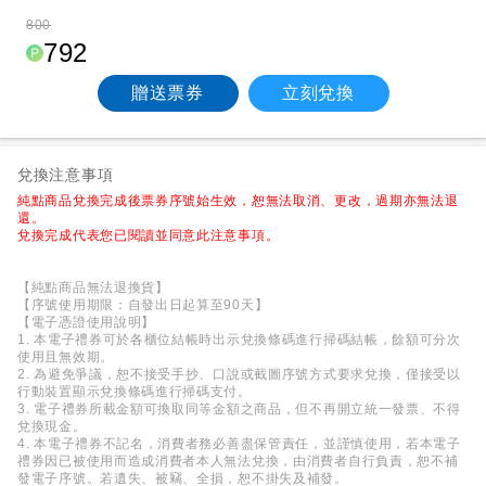
800
792
贈送票券
立刻兌換
兌換注意事項
純點商品兌換完成後票券序號始生效，恕無法取消、更改，過期亦無法退
還。
兌換完成代表您已閱讀並同意此注意事項。
【純點商品無法退換貨】
【序號使用期限：自發出日起算至90天】
【電子憑證使用說明】
1. 本電子禮券可於各櫃位結帳時出示兌換條碼進行掃碼結帳，餘額可分次
使用且無效期。
2. 為避免爭議，恕不接受手抄、口說或截圖序號方式要求兌換，僅接受以
行動裝置顯示兌換條碼進行掃碼支付。
3. 電子禮券所載金額可換取同等金額之商品，但不再開立統一發票、不得
兌換現金。
4. 本電子禮券不記名，消費者務必善盡保管責任，並謹慎使用，若本電子
禮券因已被使用而造成消費者本人無法兌換，由消費者自行負責，恕不補
發電子序號。若遺失、被竊、全損，恕不掛失及補發。