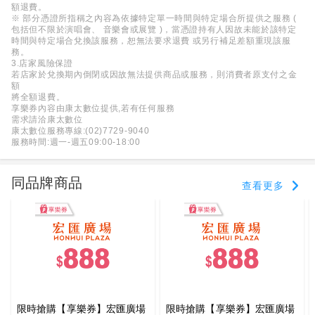
額退費。
※ 部分憑證所指稱之內容為依據特定單一時間與特定場合所提供之服務 (
包括但不限於演唱會、 音樂會或展覽 )，當憑證持有人因故未能於該特定
時間與特定場合兌換該服務，恕無法要求退費 或另行補足差額重現該服
務。
3.店家風險保證
若店家於兌換期內倒閉或因故無法提供商品或服務，則消費者原支付之金
額
將全額退費。
享樂券內容由康太數位提供,若有任何服務
需求請洽康太數位
康太數位服務專線:(02)7729-9040
服務時間:週一-週五09:00-18:00
同品牌商品
查看更多
限時搶購【享樂券】宏匯廣場
限時搶購【享樂券】宏匯廣場