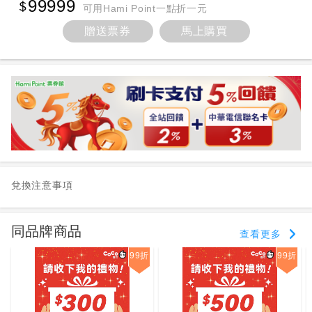
99999
可用Hami Point一點折一元
贈送票券
馬上購買
兌換注意事項
同品牌商品
查看更多
99折
99折