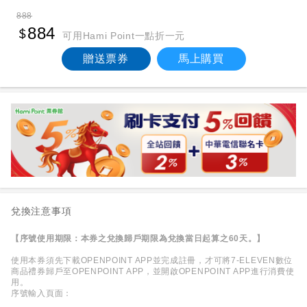
888
884
可用Hami Point一點折一元
贈送票券
馬上購買
兌換注意事項
【序號使用期限：本券之兌換歸戶期限為兌換當日起算之60天。】
使用本券須先下載OPENPOINT APP並完成註冊，才可將7-ELEVEN數位
商品禮券歸戶至OPENPOINT APP，並開啟OPENPOINT APP進行消費使
用。
序號輸入頁面：