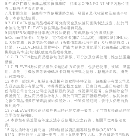
6.至通路門市兌換商品或等值服務時，請出示OPENPOINT APP內數位禮
券→我的卡片頁面使用。
7.凡非開立統一超商與本券使用通路之統一發票者及代收業務及服務事項
者，本券無法使用。
8.7-ELEVEN數位商品禮券不可兌換現金及依據菸害防制法規定，恕於門
市無法使用7-ELEVEN數位商品禮券購買菸品。
9.因應IFRS(國際會計準則)及稅法規範，遊戲點數卡(含虛擬點數、
InComm禮物卡)、宅急便、電信儲值卡(非7-11品牌)、國際快遞(DHL)此
四大類業務，改為受託代銷商品（所收價款屬代收性質）及行動隨時取，i
預購、7-ELEVEN線上購物中心、門市內銷售之其他受託代銷商品(以收銀
機刷讀為準)恕無法以數位商品禮券兌換。
10.7-ELEVEN數位商品禮券無使用期限，可分次及併券使用，惟無法重複
儲值。
11.7-ELEVEN數位商品禮券採無記名方式發行，包括已使用、被竊、遭盜
用、遺失、手機故障等致條碼及卡號無法辨識之情形，恕無法退現、掛失
止付或補發。
12.本券一經歸戶，相關責任及權利義務即移轉至統一超商股份有限公司及
安源資訊股份有限公司。本券券面記載之金額，已由日商三菱日聯銀行股
份有限公司台北分公司提供足額履約保證，保證期間屆滿，自動解除全部
保證責任。數位商品禮券持有人，得於日商三菱日聯銀行網站，依其持有
之數位商品禮券序號查詢履約保證效力。惟逾保證期間，發行人仍應自負
履約責任。
13.7-ELEVEN數位商品禮券售出時已開立統一發票，至門市兌換商品時開
立零值交易明細。
14.本券如有偽造變造等違反法令或使用規定之行為，相關單位將依法究
責。
15.若兌換時有任何問題，請聯絡精誠資訊顧客服務專線(02)8798-
6123（服務時間：星期一至五，早上九點至下午六點，不含國定假日與政