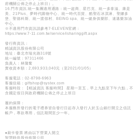
府機關公佈之停止上班日）。
16.門市資訊:統一集團適用通路：統一超商、星巴克、統一多拿滋、康是
美、21Plus、夢時代購物中心、統一時代百貨、酷聖石冰淇淋、聖娜多
堡、聖德科斯、統一渡假村、BEING spa、統一健身俱樂部、速邁樂加油
中心。
※不適用門市資訊請參考7-ELEVEN官網：
https://www.7-11.com.tw/service/isharinggift.aspx
發行商資訊：
精誠資訊股份有限公司
地址：臺北市瑞光路318號
統一編號：97311466
負責人：林隆奮
實收資本額：2,693,933,040元（至2021/01/05）
客服電話：02-8798-6963
客服信箱：giftshop@systex.com
客服時段：【精誠資訊 客服時間】 星期一至五，早上九點至下午六點，不
含國定假日與政府機關公佈之停止上班日
履約保障：
本服務所發行的電子禮券皆自發行日起存入發行人於玉山銀行開立之信託
帳戶，專款專用，信託期間至少一年。
●刷卡發票 將由以下營業人開立
智慧時尚股份有限公司