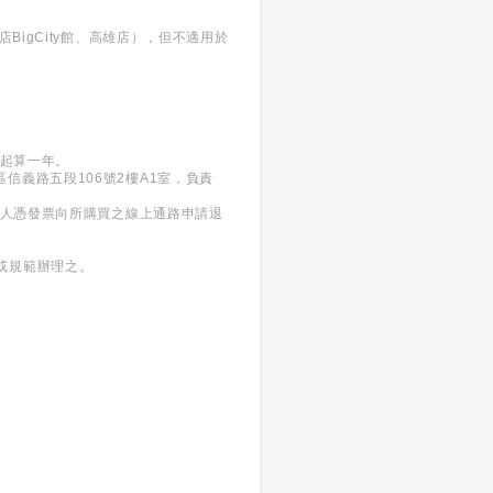
igCity館、高雄店），但不適用於
日起算一年。
義區信義路五段106號2樓A1室，負責
買人憑發票向所購買之線上通路申請退
或規範辦理之。