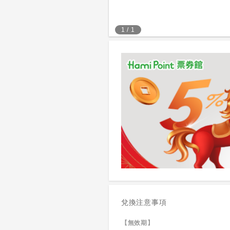
1
/
1
兌換注意事項
【無效期】