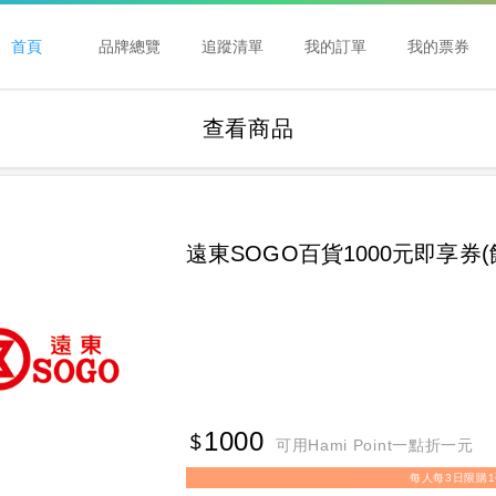
首頁
品牌總覽
追蹤清單
我的訂單
我的票券
查看商品
遠東SOGO百貨1000元即享券(
1000
可用Hami Point一點折一元
每人每3日限購