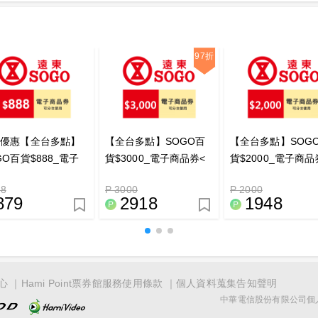
97折
定優惠【全台多點】
【全台多點】SOGO百
【全台多點】SOG
GO百貨$888_電子
貨$3000_電子商品券<
貨$2000_電子商品
券_電子憑證
點數兌換>_電子憑證
點數兌換>_電子憑
88
P 3000
P 2000
879
2918
1948
心
Hami Point票券館服務使用條款
個人資料蒐集告知聲明
中華電信股份有限公司個人家庭