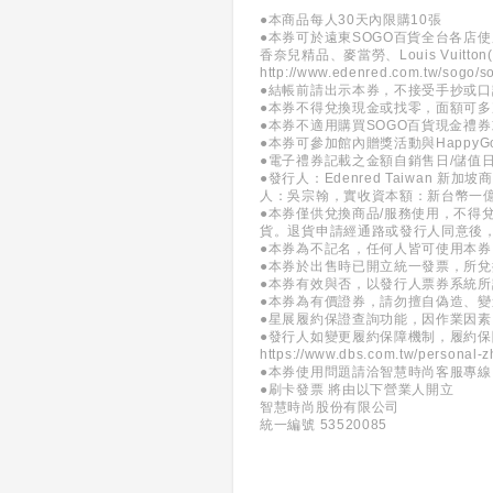
●本商品每人30天內限購10張
●本券可於遠東SOGO百貨全台各店使
香奈兒精品、麥當勞、Louis Vuitto
http://www.edenred.com.tw/sogo/s
●結帳前請出示本券，不接受手抄或
●本券不得兌換現金或找零，面額可多
●本券不適用購買SOGO百貨現金禮
●本券可參加館內贈獎活動與HappyG
●電子禮券記載之金額自銷售日/儲值
●發行人：Edenred Taiwan
人：吳宗翰，實收資本額：新台幣一
●本券僅供兌換商品/服務使用，不得
貨。退貨申請經通路或發行人同意後
●本券為不記名，任何人皆可使用本
●本券於出售時已開立統一發票，所
●本券有效與否，以發行人票券系統
●本券為有價證券，請勿擅自偽造、
●星展履約保證查詢功能，因作業因素
●發行人如變更履約保障機制，履約
https://www.dbs.com.tw/personal-z
●本券使用問題請洽智慧時尚客服專線：(0
●刷卡發票 將由以下營業人開立
智慧時尚股份有限公司
統一編號 53520085