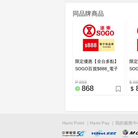
同品牌商品
限定優惠【全台多點】
限
SOGO百貨$888_電子
SO
商品券<點數兌換>_電子
商品
P 888
$ 8
憑證
868
Hami Point
Hami Pay
我的服務中