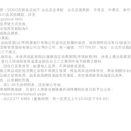
用（SOGO百貨各店如下:台北店忠孝館、台北店復興館、天母店、中壢店、新竹店B
n(LV)及其他櫃點，詳見
ogostore.html
口說序號方式兌換。
次抵用至餘額為0。
券或商品禮券。
o累點。
日起由星展(台灣)商業銀行有限公司提供足額履約保證，保證期間自出售日/儲值
 新加坡商宜睿智慧股份有限公司台灣分公司，統一編號：70770620，地址：台北市信
億三千萬元。
兌換現金。未使用或超過商品/服務指定供應期間(序號效期)時，持券人應洽原購
，發行人得保留收取返還金額百分之三之費用作為手續費之權利。
券，請自行妥善保管，如遭他人盜用，不再補發或退貨。
兌換之商品或折抵消費之金額不再開立發票，惟如有其他特殊情況，將依相關法令
所記錄之狀態為憑。如系統因網路連線有所遲延，依兌換商家系統端資訊為準。
變造，以免觸犯刑責。
，有1~45天的時間差，請您耐心等候。
保障期間將接續，且發行人將會在轉換履約保障機制生效日前予以公告：
h/latest-news/default.page
2)2377-6966（服務時間：周一至周五上午10:00至下午6:00）