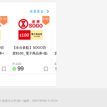
查看更多
97折
99折
O百
【全台多點】SOGO百
【全台多點】SOGO百
【全台
券<
貨$100_電子商品券<點
貨$200_電子商品券_電
貨$30
證
數兌換>_電子憑證
子憑證
電子憑
P 100
$ 200
$ 300
99
199
2
分公司(統一編號：96979949) © 2024