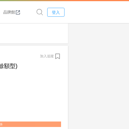
品牌館
登入
加入追蹤
餘額型)
1張